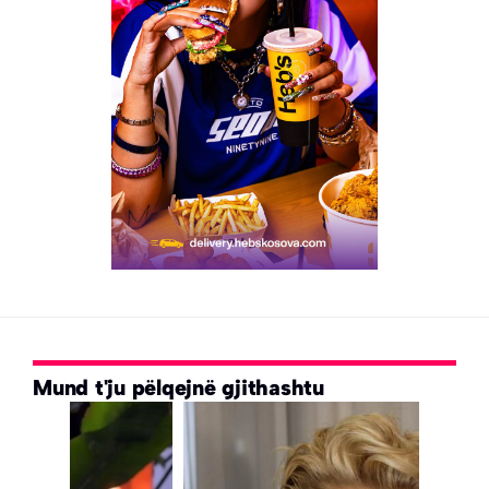
Mund t'ju pëlqejnë gjithashtu