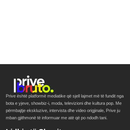
Prive është platformë mediatike që sjell lajmet më të fundit nga
bota e yjeve, showbiz-i, moda, televizioni dhe kultura pop. Me
përmbajtje ekskluzive, intervista dhe video origjinale, Prive ju
mban gjithmonë të informuar me atë që po ndodh tani.