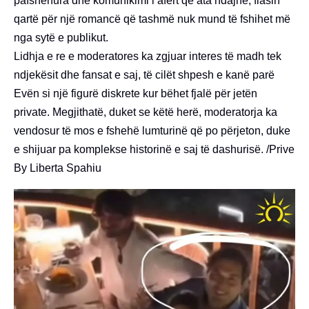
pafshehura dhe komunikimi i afërt që ata ndajnë, flasin
qartë për një romancë që tashmë nuk mund të fshihet më
nga sytë e publikut.
Lidhja e re e moderatores ka zgjuar interes të madh tek
ndjekësit dhe fansat e saj, të cilët shpesh e kanë parë
Evën si një figurë diskrete kur bëhet fjalë për jetën
private. Megjithatë, duket se këtë herë, moderatorja ka
vendosur të mos e fshehë lumturinë që po përjeton, duke
e shijuar pa komplekse historinë e saj të dashurisë. /Prive
By Liberta Spahiu