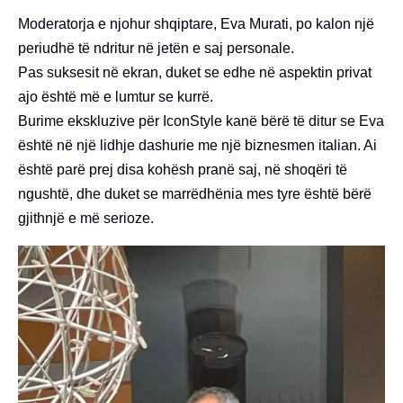
Moderatorja e njohur shqiptare, Eva Murati, po kalon një
periudhë të ndritur në jetën e saj personale.
Pas suksesit në ekran, duket se edhe në aspektin privat
ajo është më e lumtur se kurrë.
Burime ekskluzive për IconStyle kanë bërë të ditur se Eva
është në një lidhje dashurie me një biznesmen italian. Ai
është parë prej disa kohësh pranë saj, në shoqëri të
ngushtë, dhe duket se marrëdhënia mes tyre është bërë
gjithnjë e më serioze.