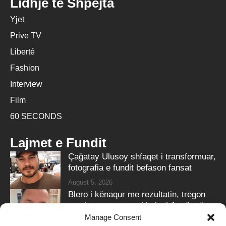
Lidhje të Shpejta
Yjet
Prive TV
Liberté
Fashion
Interview
Film
60 SECONDS
Lajmet e Fundit
Çağatay Ulusoy shfaqet i transformuar,
fotografia e fundit befason fansat
August 5, 2026
Blero i kënaqur me rezultatin, tregon
pamjen e re pas trajtimit të fundit në
‘Ozone Clinic’
Manage Consent