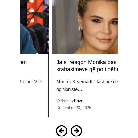
Ja si reagon Monika pas
Luizi
krahasimeve që po i bëhen në rrjet
kërk
r VIP
Monika Kryemadhi, tashmë në rolin e ri si
Këngët
opinioniste…
muzik
Writen by
Prive
Writen
December 23, 2025
Februa