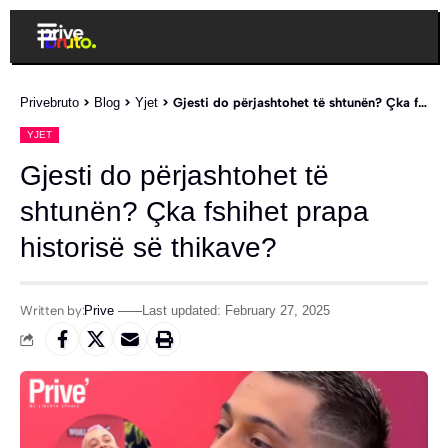
Privebruto
>
Blog
>
Yjet
>
Gjesti do përjashtohet të shtunën? Çka fshihet prapa historisë së thikave?
YJET
Gjesti do përjashtohet të
shtunën? Çka fshihet prapa
historisë së thikave?
Written by:
Prive
Last updated: February 27, 2025