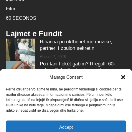
Film
60 SECONDS
Lajmet e Fundit
Rihanna po rikthehet me muzikë,
partneri i zbulon sekretin
August 7, 2026
Po i lani flokët gabim? Rregulli 60-
sekondësh që ndryshon gjithçka nga
dushi i sotëm
Manage Consent
August 7, 2026
Për të ofruar përvojat më të mira, ne përdorim teknologji si cookies për të
ruajtur dhe/ose aksesuar informacionin e pajisjes. Pëlqimi për këto
Follow Us
teknologji do të na lejojë të përpunojmë të dhëna si sjellja e shfletimit ose
ID-të unike në këtë faqe. Mospëlqimi ose tërheqja e pëlqimit mund të
258k
Followers
415k
Followers
ndikojë negativisht në disa veçori dhe funksione.
Like
Follow
Accept
340k
Subscribers
184k
Followers