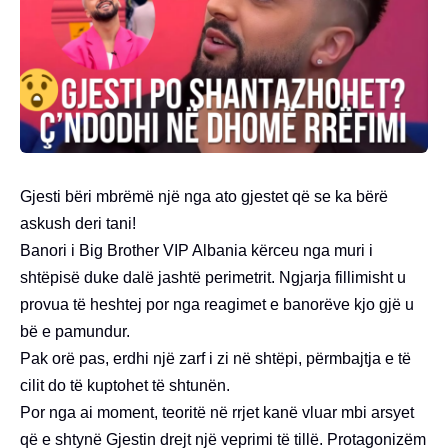
Gjesti bëri mbrëmë një nga ato gjestet që se ka bërë
askush deri tani!
Banori i Big Brother VIP Albania kërceu nga muri i
shtëpisë duke dalë jashtë perimetrit. Ngjarja fillimisht u
provua të heshtej por nga reagimet e banorëve kjo gjë u
bë e pamundur.
Pak orë pas, erdhi një zarf i zi në shtëpi, përmbajtja e të
cilit do të kuptohet të shtunën.
Por nga ai moment, teoritë në rrjet kanë vluar mbi arsyet
që e shtynë Gjestin drejt një veprimi të tillë. Protagonizëm