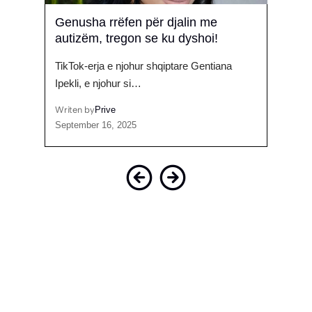
Genusha rrëfen për djalin me
Me u
rë
autizëm, tregon se ku dyshoi!
përc
pa
TikTok-erja e njohur shqiptare Gentiana
Sonte 
Ipekli, e njohur si…
njoh
Writen by
Prive
Writen
September 16, 2025
Septem