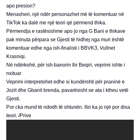
apo presion?
Menaxheri, një ndër personazhet më të komentuar në
TikTok ka dalë me një teori që përmend thika.
Përmendja e rastësishme apo jo nga G Bani e thikave
pak minuta përpara se Gjesti të hidhej nga muri është
komentuar edhe nga ish-finalisti i BBVK3, Vullnet
Krasniqi.
Në ndërkohë, për ish-banorin Ilir Beqiri, veprimi ishte i
nxituar
Veprimi interpretohet edhe si kundërshti për praninë e
Jozit dhe Gbanit brenda, pavarësisht se ata i ktheu vetë
Gjesti.
Por cka mund të ndodh të shtunën. Iliri ka jo një por disa
teori. /Prive