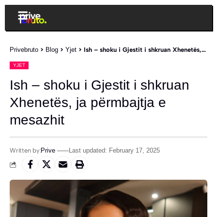
Privebruto
>
Blog
>
Yjet
>
Ish – shoku i Gjestit i shkruan Xhenetës, ja përmbajtja e mesazhit
YJET
Ish – shoku i Gjestit i shkruan
Xhenetës, ja përmbajtja e
mesazhit
Written by:
Prive
Last updated: February 17, 2025