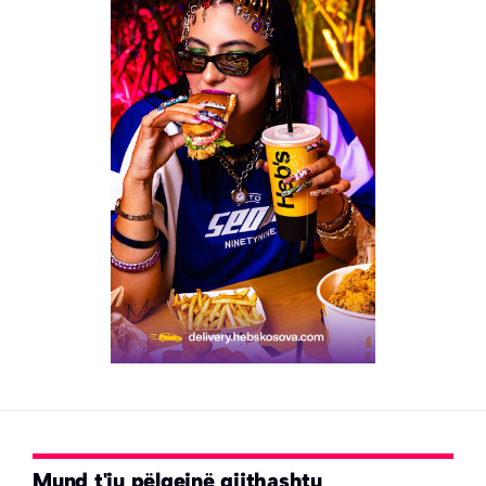
Mund t'ju pëlqejnë gjithashtu