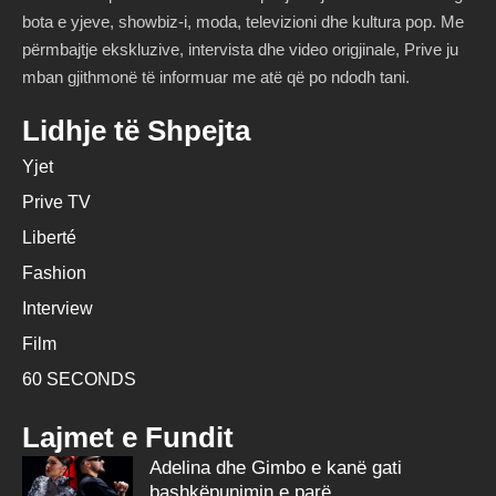
bota e yjeve, showbiz-i, moda, televizioni dhe kultura pop. Me
përmbajtje ekskluzive, intervista dhe video origjinale, Prive ju
mban gjithmonë të informuar me atë që po ndodh tani.
Lidhje të Shpejta
Yjet
Prive TV
Liberté
Fashion
Interview
Film
60 SECONDS
Lajmet e Fundit
Adelina dhe Gimbo e kanë gati
bashkëpunimin e parë