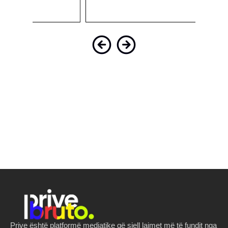
Prive është platformë mediatike që sjell lajmet më të fundit nga