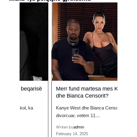
arisë
Merr fund martesa mes Kanye West
‘Ku 
dhe Bianca Censorit?
proje
a
Kanye West dhe Bianca Censori janë
Nëse 
divorcuar, vetëm 11…
vetë
Writen by
admin
Writen
February 14, 2025
Januar