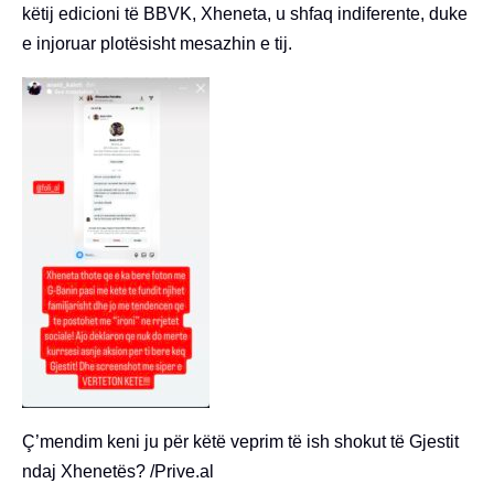
këtij edicioni të BBVK, Xheneta, u shfaq indiferente, duke
e injoruar plotësisht mesazhin e tij.
Ç’mendim keni ju për këtë veprim të ish shokut të Gjestit
ndaj Xhenetës? /Prive.al