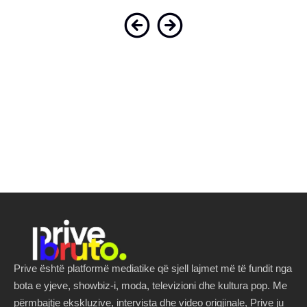
Prive është platformë mediatike që sjell lajmet më të fundit nga
bota e yjeve, showbiz-i, moda, televizioni dhe kultura pop. Me
përmbajtje ekskluzive, intervista dhe video origjinale, Prive ju