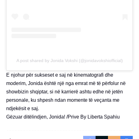
A post shared by Jonida Vokshi (@jonidavokshiofficial)
E njohur për sukseset e saj në kinematografi dhe
moderim, Jonida është një nga emrat më të përfolur në
showbizin shqiptar, si në karrierë ashtu edhe në jetën
personale, ku shpesh ndan momente të veçanta me
ndjekësit e saj.
Gëzuar ditëlindjen, Jonida! /Prive By Liberta Spahiu