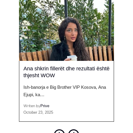
tajet
Ana shkrin fillerët dhe rezultati është
Shpa
thjesht WOW
“Ve
jen
Ish-banorja e Big Brother VIP Kosova, Ana
Pas n
Ejupi, ka…
Selvi
Writen by
Prive
Writen
October 23, 2025
June 1