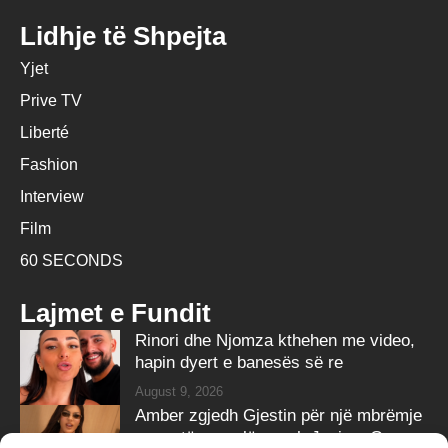
Lidhje të Shpejta
Yjet
Prive TV
Liberté
Fashion
Interview
Film
60 SECONDS
Lajmet e Fundit
Rinori dhe Njomza kthehen me video,
hapin dyert e banesës së re
August 9, 2026
Amber zgjedh Gjestin për një mbrëmje
me gotë vere, lë anash Jozin e G-