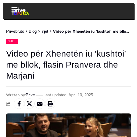
Privebruto
>
Blog
>
Yjet
>
Video për Xhenetën iu ‘kushtoi’ me bllok, flasin Pranvera dhe Marjani
YJET
Video për Xhenetën iu ‘kushtoi’
me bllok, flasin Pranvera dhe
Marjani
Written by:
Prive
Last updated: April 10, 2025