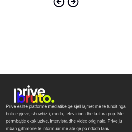
Prive është platformë mediatike që sjell lajmet më të fundit nga
bota e yjeve, showbiz-i, moda, televizioni dhe kultura pop. Me
përmbajtje ekskluzive, intervista dhe video origjinale, Prive ju
mban gjithmonë të informuar me atë që po ndodh tani.