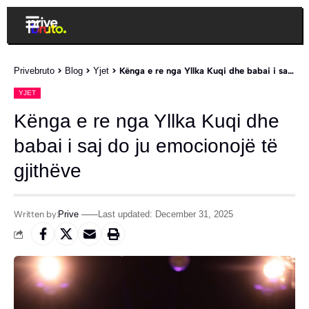
Privebruto
>
Blog
>
Yjet
>
Kënga e re nga Yllka Kuqi dhe babai i saj do ju emocionojë të gjithëve
YJET
Kënga e re nga Yllka Kuqi dhe
babai i saj do ju emocionojë të
gjithëve
Written by:
Prive
Last updated: December 31, 2025