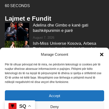
60 SECONDS
Lajmet e Fundit
Adelina dhe Gimbo e kanë gati
bashkëpunimin e parë
August 7, 2026
Ish-Miss Universe Kosova, Arbesa
Rrahmani, në pritje të ëmbël – zbulon
gjininë e bebit
Manage Consent
August 7, 2026
Për të ofruar përvojat më të mira, ne përdorim teknologji si cookies për të
ruajtur dhe/ose aksesuar informacionin e pajisjes. Pëlqimi për këto
Follow Us
teknologji do të na lejojë të përpunojmë të dhëna si sjellja e shfletimit ose
ID-të unike në këtë faqe. Mospëlqimi ose tërheqja e pëlqimit mund të
258k
Followers
415k
Followers
ndikojë negativisht në disa veçori dhe funksione.
Like
Follow
Accept
340k
Subscribers
184k
Followers
Subscribe
Follow
SQ
Deny