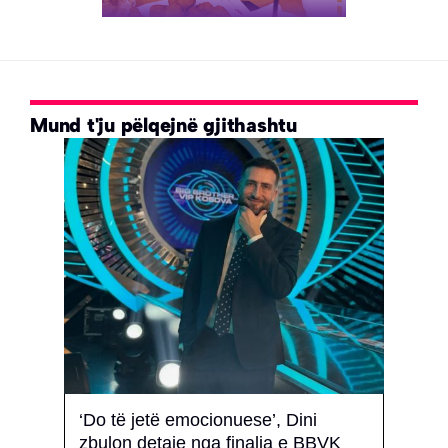
Mund t'ju pëlqejnë gjithashtu
,
‘Do të jetë emocionuese’, Dini
“Dor
zbulon detaje nga finalja e BBVK
jetë