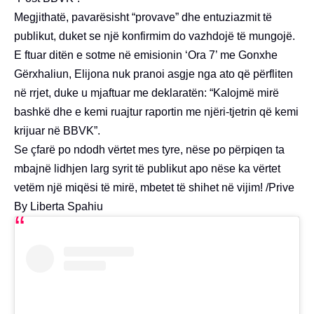
Megjithatë, pavarësisht “provave” dhe entuziazmit të
publikut, duket se një konfirmim do vazhdojë të mungojë.
E ftuar ditën e sotme në emisionin ‘Ora 7’ me Gonxhe
Gërxhaliun, Elijona nuk pranoi asgje nga ato që përfliten
në rrjet, duke u mjaftuar me deklaratën: “Kalojmë mirë
bashkë dhe e kemi ruajtur raportin me njëri-tjetrin që kemi
krijuar në BBVK”.
Se çfarë po ndodh vërtet mes tyre, nëse po përpiqen ta
mbajnë lidhjen larg syrit të publikut apo nëse ka vërtet
vetëm një miqësi të mirë, mbetet të shihet në vijim! /Prive
By Liberta Spahiu