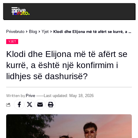
Privebruto
>
Blog
>
Yjet
>
Klodi dhe Elijona më të afërt se kurrë, a është një konfirmim i lidhjes së dashurisë?
YJET
Klodi dhe Elijona më të afërt se
kurrë, a është një konfirmim i
lidhjes së dashurisë?
Written by:
Prive
Last updated: May 18, 2026