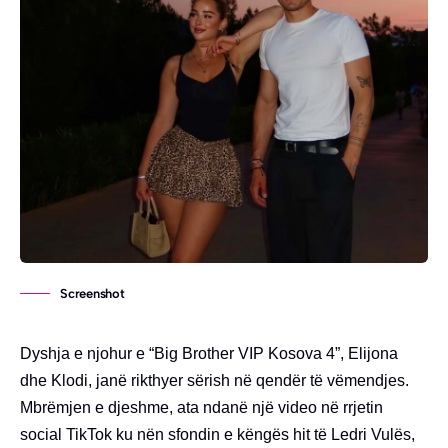
Screenshot
Dyshja e njohur e “Big Brother VIP Kosova 4”, Elijona
dhe Klodi, janë rikthyer sërish në qendër të vëmendjes.
Mbrëmjen e djeshme, ata ndanë një video në rrjetin
social TikTok ku nën sfondin e këngës hit të Ledri Vulës,