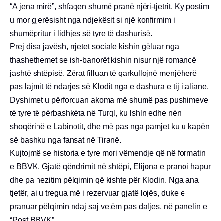
“A jena mirë”, shfaqen shumë pranë njëri-tjetrit. Ky postim
u mor gjerësisht nga ndjekësit si një konfirmim i
shumëpritur i lidhjes së tyre të dashurisë.
Prej disa javësh, rrjetet sociale kishin gëluar nga
thashethemet se ish-banorët kishin nisur një romancë
jashtë shtëpisë. Zërat filluan të qarkullojnë menjëherë
pas lajmit të ndarjes së Klodit nga e dashura e tij italiane.
Dyshimet u përforcuan akoma më shumë pas pushimeve
të tyre të përbashkëta në Turqi, ku ishin edhe nën
shoqërinë e Labinotit, dhe më pas nga pamjet ku u kapën
së bashku nga fansat në Tiranë.
Kujtojmë se historia e tyre mori vëmendje që në formatin
e BBVK. Gjatë qëndrimit në shtëpi, Elijona e pranoi hapur
dhe pa hezitim pëlqimin që kishte për Klodin. Nga ana
tjetër, ai u tregua më i rezervuar gjatë lojës, duke e
pranuar pëlqimin ndaj saj vetëm pas daljes, në panelin e
“Post BBVK”.