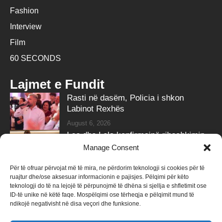
Fashion
Interview
Film
60 SECONDS
Lajmet e Fundit
Rasti në dasëm, Policia i shkon
Labinot Rexhës
August 6, 2026
Leo dhe Lela konfirmojnë ribashkimin
me klipin e ri
Manage Consent
August 6, 2026
Për të ofruar përvojat më të mira, ne përdorim teknologji si cookies për të
ruajtur dhe/ose aksesuar informacionin e pajisjes. Pëlqimi për këto
Follow Us
teknologji do të na lejojë të përpunojmë të dhëna si sjellja e shfletimit ose
ID-të unike në këtë faqe. Mospëlqimi ose tërheqja e pëlqimit mund të
258k
Followers
415k
Followers
ndikojë negativisht në disa veçori dhe funksione.
Like
Follow