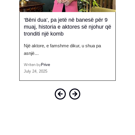
ri
‘Bëni dua’, pa jetë në banesë për 9
‘Kur 
muaj, historia e aktores së njohur që
Gimb
tronditi një komb
Mbrëm
jë të…
Një aktore, e famshme dikur, u shua pa
VIP A
asnjë…
Writen
March 
Writen by
Prive
July 24, 2025