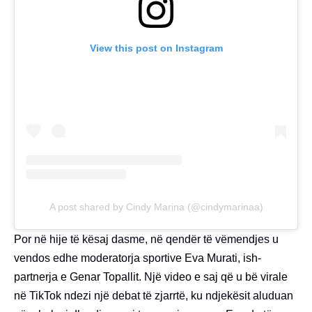
View this post on Instagram
A post shared by Cindy Marina (@cindymarinaa)
Por në hije të kësaj dasme, në qendër të vëmendjes u
vendos edhe moderatorja sportive Eva Murati, ish-
partnerja e Genar Topallit. Një video e saj që u bë virale
në TikTok ndezi një debat të zjarrtë, ku ndjekësit aluduan