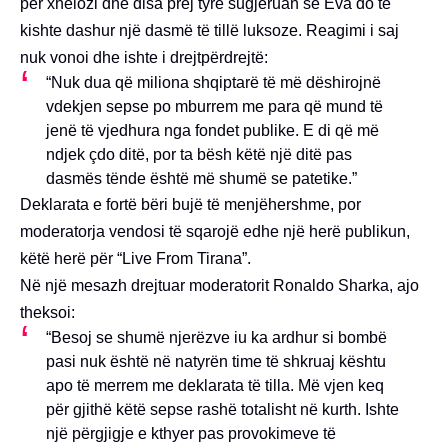
për xhelozi dhe disa prej tyre sugjeruan se Eva do të
kishte dashur një dasmë të tillë luksoze. Reagimi i saj
nuk vonoi dhe ishte i drejtpërdrejtë:
“Nuk dua që miliona shqiptarë të më dëshirojnë
vdekjen sepse po mburrem me para që mund të
jenë të vjedhura nga fondet publike. E di që më
ndjek çdo ditë, por ta bësh këtë një ditë pas
dasmës tënde është më shumë se patetike.”
Deklarata e fortë bëri bujë të menjëhershme, por
moderatorja vendosi të sqarojë edhe një herë publikun,
këtë herë për “Live From Tirana”.
Në një mesazh drejtuar moderatorit Ronaldo Sharka, ajo
theksoi:
“Besoj se shumë njerëzve iu ka ardhur si bombë
pasi nuk është në natyrën time të shkruaj kështu
apo të merrem me deklarata të tilla. Më vjen keq
për gjithë këtë sepse rashë totalisht në kurth. Ishte
një përgjigje e kthyer pas provokimeve të