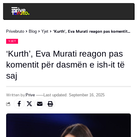
Privebruto
>
Blog
>
Yjet
>
‘Kurth’, Eva Murati reagon pas komentit për dasmën e ish-it të saj
YJET
‘Kurth’, Eva Murati reagon pas
komentit për dasmën e ish-it të
saj
Written by:
Prive
Last updated: September 16, 2025