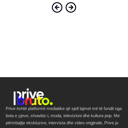
Prive është platformë mediatike që sjell lajmet më të fundit nga
bota e yjeve, showbiz-i, moda, televizioni dhe kultura pop. Me
përmbajtje ekskluzive, intervista dhe video origjinale, Prive ju