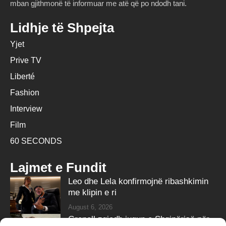
mban gjithmonë të informuar me atë që po ndodh tani.
Lidhje të Shpejta
Yjet
Prive TV
Liberté
Fashion
Interview
Film
60 SECONDS
Lajmet e Fundit
Leo dhe Lela konfirmojnë ribashkimin
me klipin e ri
August 6, 2026
Grenell zgjedh jugun e Shqipërisë për