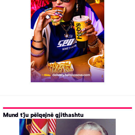
Mund t'ju pëlqejnë gjithashtu