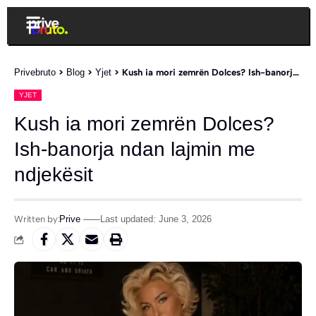
Privebruto
>
Blog
>
Yjet
>
Kush ia mori zemrën Dolces? Ish-banorja ndan lajmin me ndjekësit
YJET
Kush ia mori zemrën Dolces?
Ish-banorja ndan lajmin me
ndjekësit
Written by:
Prive
Last updated: June 3, 2026