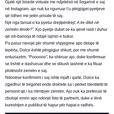
Gjatë një bisede virtuale me ndjekësit në llogarinë e saj
në Instagram, ajo nuk ka ngurruar t’u përgjigjet pyetjeve
që lidhen me jetën private të saj.
Një nga fansat e ka pyetur drejtpërdrejt:
A ke dikë në
zemrën tënde?”
. Kjo pyetje duket se ka qenë rasti i duhur
që ish-banorja të ndajë lajmin e bukur.
Pa pasur nevojë për shumë shpjegime apo detaje të
tepërta, Dolce është përgjigjur shkurt, por me shumë
entuziazëm.
“Poooooo”
, ka shkruar ajo, duke konfirmuar
se është e dashuruar dhe se dikush tashmë e ka fituar
plotësisht zemrën e saj.
Ndonëse konfirmimi i saj ishte mjaft i qartë, Dolce ka
zgjedhur të tregohet ende diskrete sa i përket identitetit të
personit që i ka rrëmbyer zemrën. Ajo nuk ka preferuar të
zbulojë emrin apo ndonjë foto të partnerit, duke e lënë
kureshtjen e publikut të hapur për hapat e radhës.