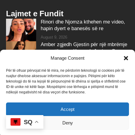
Lajmet e Fundit
Rinori dhe Njomza kthehen me video,
hapin dyert e banesës së re
August 9, 2026
Amber zgjedh Gjestin për një mbrëmje
me gotë vere, lë anash Jozin e G-
Banin
Manage Consent
August 9, 2026
Për të ofruar përvojat më të mira, ne përdorim teknologji si cookies për të
ruajtur dhe/ose aksesuar informacionin e pajisjes. Pëlqimi për këto
Follow Us
teknologji do të na lejojë të përpunojmë të dhëna si sjellja e shfletimit ose
ID-të unike në këtë faqe. Mospëlqimi ose tërheqja e pëlqimit mund të
258k
Followers
415k
Followers
ndikojë negativisht në disa veçori dhe funksione.
Like
Follow
Accept
340k
Subscribers
184k
Followers
Subscribe
Follow
SQ
Deny