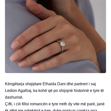
Këngëtarja shqiptare Elhaida Dani dhe partneri i saj
Ledion Agalliaj, ka kohë që po shijojnë historinë e tyre të
dashurisë.
Çifti, i cili filloi romancën e tyre rreth dy vite më parë, janë
të afërt me ndjekësit e tyre, duke postuar copëza nga