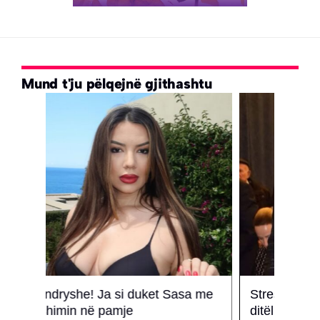
Mund t'ju pëlqejnë gjithashtu
a me
Stresi emocionon me fjalët në
Mome
ditëlindjen e nënës
Gjit