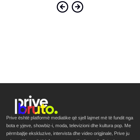
Prive është platformë mediatike që sjell lajmet më të fundit nga
bota e yjeve, showbiz-i, moda, televizioni dhe kultura pop. Me
përmbajtje ekskluzive, intervista dhe video origjinale, Prive ju