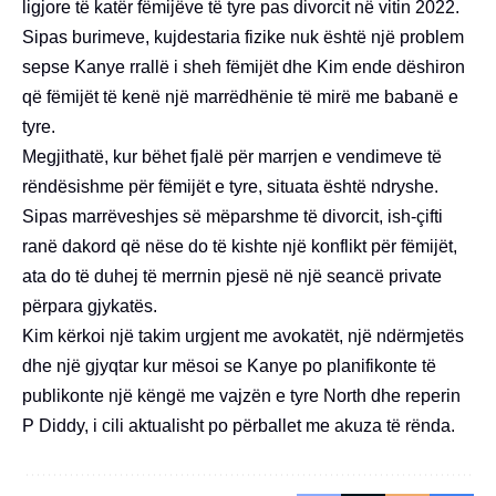
ligjore të katër fëmijëve të tyre pas divorcit në vitin 2022.
Sipas burimeve, kujdestaria fizike nuk është një problem
sepse Kanye rrallë i sheh fëmijët dhe Kim ende dëshiron
që fëmijët të kenë një marrëdhënie të mirë me babanë e
tyre.
Megjithatë, kur bëhet fjalë për marrjen e vendimeve të
rëndësishme për fëmijët e tyre, situata është ndryshe.
Sipas marrëveshjes së mëparshme të divorcit, ish-çifti
ranë dakord që nëse do të kishte një konflikt për fëmijët,
ata do të duhej të merrnin pjesë në një seancë private
përpara gjykatës.
Kim kërkoi një takim urgjent me avokatët, një ndërmjetës
dhe një gjyqtar kur mësoi se Kanye po planifikonte të
publikonte një këngë me vajzën e tyre North dhe reperin
P Diddy, i cili aktualisht po përballet me akuza të rënda.