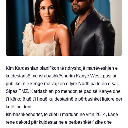
Kim Kardashian planifikon të ndryshojë marrëveshjen e
kujdestarisë me ish-bashkëshortin Kanye West, pasi ai
publikoi një këngë me vajzën e tyre North pa lejen e saj.
Sipas TMZ, Kardashian po mendon të padisë Kanye dhe
t’i kërkojë që t’i heqë kujdestarinë e përbashkët ligjore për
këtë incident.
Ish-bashkëshortët, të cilët u martuan në vitin 2014, kanë
rënë dakord për kujdestarinë e përbashkët fizike dhe