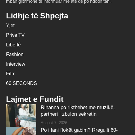
mban gjithmonë të informuar me atë që po ndodh tani.
Lidhje të Shpejta
Yjet
Prive TV
Liberté
Fashion
Interview
Film
60 SECONDS
Lajmet e Fundit
Rihanna po rikthehet me muzikë,
partneri i zbulon sekretin
August 7, 2026
Po i lani flokët gabim? Rregulli 60-