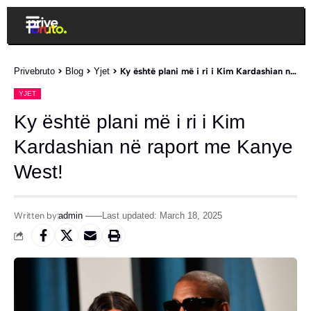
Privebruto
>
Blog
>
Yjet
>
Ky është plani më i ri i Kim Kardashian në raport me Kanye West!
YJET
Ky është plani më i ri i Kim
Kardashian në raport me Kanye
West!
Written by:
admin
Last updated: March 18, 2025