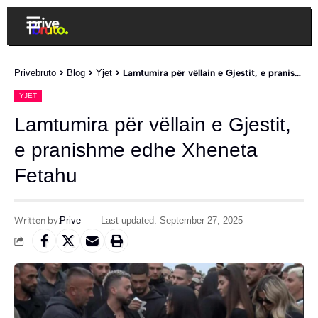
Privebruto
>
Blog
>
Yjet
>
Lamtumira për vëllain e Gjestit, e pranishme edhe Xheneta Fetahu
YJET
Lamtumira për vëllain e Gjestit,
e pranishme edhe Xheneta
Fetahu
Written by:
Prive
Last updated: September 27, 2025