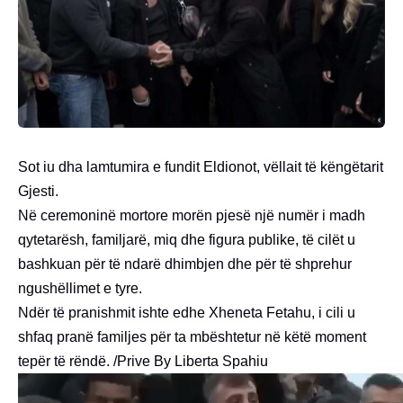
Sot iu dha lamtumira e fundit Eldionot, vëllait të këngëtarit
Gjesti.
Në ceremoninë mortore morën pjesë një numër i madh
qytetarësh, familjarë, miq dhe figura publike, të cilët u
bashkuan për të ndarë dhimbjen dhe për të shprehur
ngushëllimet e tyre.
Ndër të pranishmit ishte edhe Xheneta Fetahu, i cili u
shfaq pranë familjes për ta mbështetur në këtë moment
tepër të rëndë. /Prive By Liberta Spahiu
Video