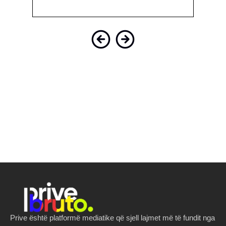
Octobe
Prive është platformë mediatike që sjell lajmet më të fundit nga