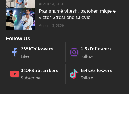
August 9, 2026
Pas shumë vitesh, pajtohen miqtë e
vjetër Stresi dhe Cllevio
August 9, 2026
Follow Us
258k
Followers
415k
Followers
Like
Follow
340k
Subscribers
184k
Followers
Subscribe
Follow