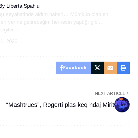
 By Liberta Spahiu
ışı seyahatinde aldım haberi… Mümkün olan en
eri yerine getireceğim herkesin yaptığı gibi…
evgiler…
1, 2026
Facebook
NEXT ARTICLE
“Mashtrues”, Rogerti plas keq ndaj Mirit