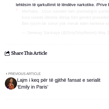
lehtësim të qarkullimit të lëndëve narkotike. /Prive
Merhaba…Uzun süreden beri planladığım yurtd
kısa sürede ülkeme dönüp tüm gerekli prosedürl
Ben iyiyim bir sorun yok merak eden herkese s
— Serenay Sarıkaya (@SrnySrkyResmi)
May 2
Share This Article
PREVIOUS ARTICLE
Lajm i keq për të gjithë fansat e serialit
‘Emily in Paris’