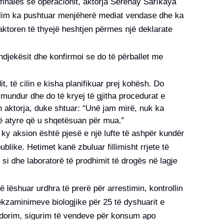
finales së operacionit, aktorja Serenay Sarıkaya
illim ka pushtuar menjëherë mediat vendase dhe ka
aktoren të thyejë heshtjen përmes një deklarate
ndjekësit dhe konfirmoi se do të përballet me
t, të cilin e kisha planifikuar prej kohësh. Do
 mundur dhe do të kryej të gjitha procedurat e
h aktorja, duke shtuar: “Unë jam mirë, nuk ka
hë atyre që u shqetësuan për mua.”
, ky aksion është pjesë e një lufte të ashpër kundër
like. Hetimet kanë zbuluar fillimisht rrjete të
 si dhe laboratorë të prodhimit të drogës në lagje
në lëshuar urdhra të prerë për arrestimin, kontrollin
kzaminimeve biologjike për 25 të dyshuarit e
ërdorim, sigurim të vendeve për konsum apo