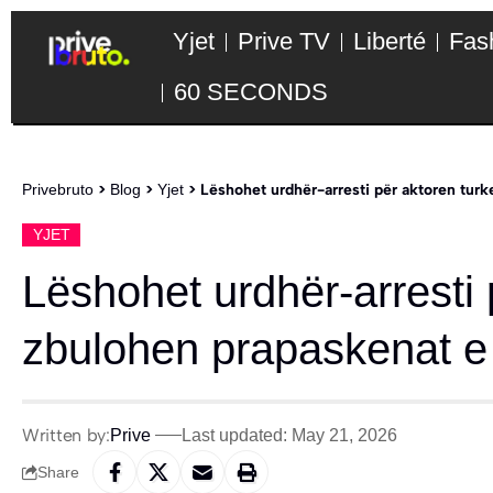
Yjet
Prive TV
Liberté
Fas
60 SECONDS
Privebruto
>
Blog
>
Yjet
>
Lëshohet urdhër-arresti për aktoren turk
YJET
Lëshohet urdhër-arresti 
zbulohen prapaskenat e
Written by:
Prive
Last updated: May 21, 2026
Share