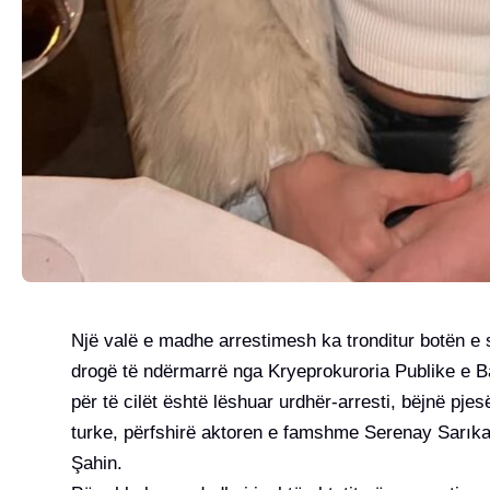
Një valë e madhe arrestimesh ka tronditur botën e sh
drogë të ndërmarrë nga Kryeprokuroria Publike e B
për të cilët është lëshuar urdhër-arresti, bëjnë pje
turke, përfshirë aktoren e famshme Serenay Sarıka
Şahin.