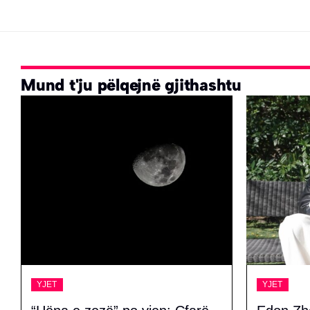
Mund t'ju pëlqejnë gjithashtu
YJET
YJET