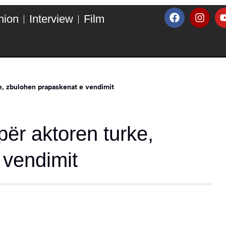
hion
Interview
Film
e, zbulohen prapaskenat e vendimit
për aktoren turke,
 vendimit