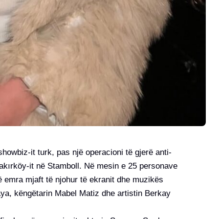
owbiz-it turk, pas një operacioni të gjerë anti-
akırköy-it në Stamboll. Në mesin e 25 personave
së emra mjaft të njohur të ekranit dhe muzikës
ya, këngëtarin Mabel Matiz dhe artistin Berkay