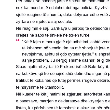
Për shkak se ndodhej jashtë shtetit në momentin e 
nuk ka mundur të ndalohet dot nga policia. Ky zhv
sjellë reagime të shumta, duke detyruar edhe vetë 
zyrtare në rrjetet e saj sociale.
Në reagimin e saj, Sarıkaya u përpoq të qetësonte 
drejtësinë sapo të shkelë në tokën turke.
“Këtë lajm e mora gjatë një udhëtimi jashtë vendi
të kthehem në vendin tim sa më shpejt të jetë e
nevojshme, ashtu si çdo qytetar tjetër,” u shpre
asnjë problem. Ju dërgoj shumë dashuri të gjit
Sipas njoftimit zyrtar të Prokurorisë së Bakırköy-it
narkotikëve që kërcënojnë shëndetin dhe sigurinë pub
trafikut të kokainës që futej përmes rrugëve detare,
të ndryshme të Stambollit.
Në kuadër të këtij hetimi të zgjeruar, autoritetet ka
e banesave, marrjen e deklaratave dhe kryerjen e e
listës, ku përfshihen të famshmit e akuzuar për p