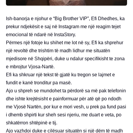
Ish-banorja e njohur e “Big Brother VIP”, Efi Dhedhes, ka
prekur ndjekësit e saj në Instagram me një reagim tejet
emocional të ndarë në InstaStory.
Përmes një fotoje ku shihet me lot në sy, Efi ka shprehur
një revoltë dhe trishtim të madh lidhur me situatën
mjedisore në Shqipëri, duke u ndalur specifikisht te zona
e mbrojtur Vjosa-Nartë.
Efi ka shkruar një tekst të gjatë ku tregon se lajmet e
fundit e kanë tronditur pa masë.
Ajo u shpreh se mundohet ta përdorë sa më pak telefonin
dhe ishte krejtësisht e painformuar për atë që po ndodh
me Vjosë Nartën, por kur e mori vesh, u prek pa fund pasi
i dhemb shpirti kur sheh sesi njeriu, me duart e veta, po
shkatërron shtëpinë e tij.
Ajo vazhdoi duke e cilësuar situatën si një dëm të madh