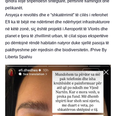
qindra lloje shpendësh shtegtarë, përfshirë flamingot dhe
pelikanët.
Arsyeja e revoltës dhe e “shkatërrimit” të cilës i referohet
Efi ka të bëjë me ndërtimet dhe ndërhyrjet infrastrukturore
në këtë zonë, siç është projekti i Aeroportit të Vlorës dhe
planet e tjera të zhvillimit urban, të cilat sipas ekspertëve
po dëmtojnë rëndë habitatin natyror duke sjellë pasoja të
pakthyeshme për mjedisin dhe biodiversitetin. /Prive By
Liberta Spahiu