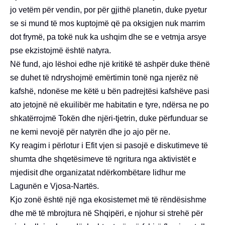
jo vetëm për vendin, por për gjithë planetin, duke pyetur
se si mund të mos kuptojmë që pa oksigjen nuk marrim
dot frymë, pa tokë nuk ka ushqim dhe se e vetmja arsye
pse ekzistojmë është natyra.
Në fund, ajo lëshoi edhe një kritikë të ashpër duke thënë
se duhet të ndryshojmë emërtimin tonë nga njerëz në
kafshë, ndonëse me këtë u bën padrejtësi kafshëve pasi
ato jetojnë në ekuilibër me habitatin e tyre, ndërsa ne po
shkatërrojmë Tokën dhe njëri-tjetrin, duke përfunduar se
ne kemi nevojë për natyrën dhe jo ajo për ne.
Ky reagim i përlotur i Efit vjen si pasojë e diskutimeve të
shumta dhe shqetësimeve të ngritura nga aktivistët e
mjedisit dhe organizatat ndërkombëtare lidhur me
Lagunën e Vjosa-Nartës.
Kjo zonë është një nga ekosistemet më të rëndësishme
dhe më të mbrojtura në Shqipëri, e njohur si strehë për