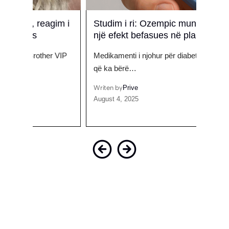
gim i
Studim i ri: Ozempic mund të ketë
Gold
një efekt befasues në plakje
bash
dash
 VIP
Medikamenti i njohur për diabetin, Ozempic,
Këngët
që ka bërë…
njohu
Writen by
Prive
August 4, 2025
Writen
July 2