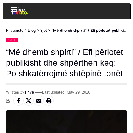
Privebruto
>
Blog
>
Yjet
>
“Më dhemb shpirti” / Efi përlotet publikisht dhe shpërthen keq: Po shkatërrojmë shtëpinë tonë!
YJET
“Më dhemb shpirti” / Efi përlotet
publikisht dhe shpërthen keq:
Po shkatërrojmë shtëpinë tonë!
Written by:
Prive
Last updated: May 29, 2026