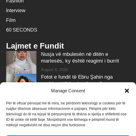
Fashion
Interview
Film
60 SECONDS
Lajmet e Fundit
Nusja vë mbulesën në ditën e
martesës, ky është reagimi i burrit
August 8, 2026
Fotot e fundit të Ebru Şahin nga
pushimet tërheqin vëmendjen e
ndjekësve
Manage Consent
August 8, 2026
Për të ofruar përvojat më të mira, ne përdorim teknologji si cookies për të
ruajtur dhe/ose aksesuar informacionin e pajisjes. Pëlqimi për këto
Follow Us
teknologji do të na lejojë të përpunojmë të dhëna si sjellja e shfletimit ose
ID-të unike në këtë faqe. Mospëlqimi ose tërheqja e pëlqimit mund të
258k
Followers
415k
Followers
ndikojë negativisht në disa veçori dhe funksione.
Like
Follow