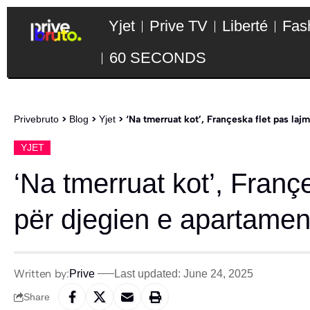
Yjet
Prive TV
Liberté
Fas
60 SECONDS
Privebruto
>
Blog
>
Yjet
>
‘Na tmerruat kot’, Françeska flet pas laj
YJET
‘Na tmerruat kot’, Franç
për djegien e apartament
Written by:
Prive
Last updated: June 24, 2025
Share