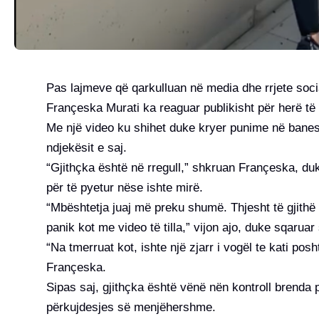
Pas lajmeve që qarkulluan në media dhe rrjete social
Françeska Murati ka reaguar publikisht për herë të
Me një video ku shihet duke kryer punime në banes
ndjekësit e saj.
“Gjithçka është në rregull,” shkruan Françeska, duk
për të pyetur nëse ishte mirë.
“Mbështetja juaj më preku shumë. Thjesht të gjith
panik kot me video të tilla,” vijon ajo, duke sqarua
“Na tmerruat kot, ishte një zjarr i vogël te kati po
Françeska.
Sipas saj, gjithçka është vënë nën kontroll brenda
përkujdesjes së menjëhershme.