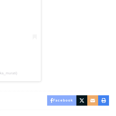
ka_murati)
Facebook