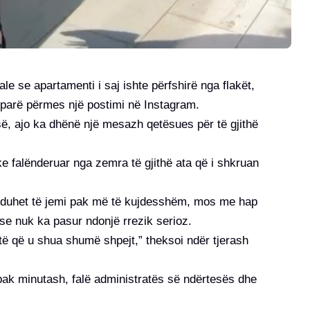
e se apartamenti i saj ishte përfshirë nga flakët,
 parë përmes një postimi në Instagram.
ë, ajo ka dhënë një mesazh qetësues për të gjithë
e falënderuar nga zemra të gjithë ata që i shkruan
ë duhet të jemi pak më të kujdesshëm, mos me hap
r se nuk ka pasur ndonjë rrezik serioz.
shtë që u shua shumë shpejt,” theksoi ndër tjerash
 pak minutash, falë administratës së ndërtesës dhe