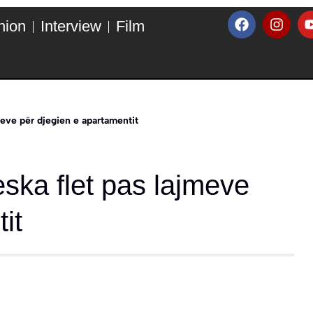
hion
Interview
Film
meve për djegien e apartamentit
eska flet pas lajmeve
it