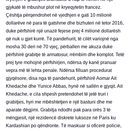
gjykatë të mbushur plot në kryeqytetin francez.
Çështja përqendrohet në vjedhjen e gati 10 milionë
dollarëve në para të gatshme dhe bizhuteri në tetor 2016,
duke përfshirë një unazë fejese prej 4 milionë dollarësh
që nuk u gjet kurrë. Të pandehurit, të cilët variojnë nga
mosha 30 deri në 70 vjeç, përballen me akuza duke
përfshirë grabitje të armatosur, rrëmbim dhe komplot. Tetë
prej tyre mohojnë përfshirjen, ndërsa dy kanë pranuar
vepra më të lehta penale. Ndërsa filluan procedurat
gjyqësore, disa nga të pandehurit, përfshirë Aomar Ait
Khedache dhe Yunice Abbas, hynë në sallën e gjyqit. Ait
Khedache, e cila shpesh pretendohet të jetë truri i
grabitjes, hyri me mbështetjen e një bastuni dhe me
aparate dëgjimi. Grabitja ndodhi pak para orës 3 të
mëngjesit, një rezidencë diskrete luksoze në Paris ku
Kardashian po qëndronte. Të maskuar si oficerë policie,