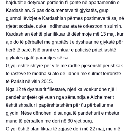
hajdutët e detyruan portierin t’i çonte në apartamentin e
Kardashian. Sipas dokumenteve të gjykatës, grupi
gjurmoi lëvizjet e Kardashian përmes postimeve të saj në
rrjetet sociale, duke i ndihmuar ata të orkestronin sulmin.
Kardashian është planifikuar të dëshmojë më 13 maj, kur
ajo do të përballet me grabitësit e dyshuar në gjykatë për
herë të parë. Një prani e shtuar e policisë pritet jashtë
gjykatës gjatë paraqitjes së saj.
Gjyqi është shtyrë për vite me radhë pjesërisht për shkak
të rasteve të mëdha si ato që lidhen me sulmet terroriste
të Parisit në vitin 2015.
Nga 12 të dyshuarit fillestarë, njëri ka vdekur dhe një i
pandehur tjetër që vuan nga sëmundja e Alzheimerit
është shpallur i papërshtatshëm për t’u përballur me
gjyqin. Nëse dënohen, disa nga të pandehurit e mbetur
mund të përballen me deri në 30 vjet burg.
Gjyqi është planifikuar të zgjasë deri më 22 maj, me një