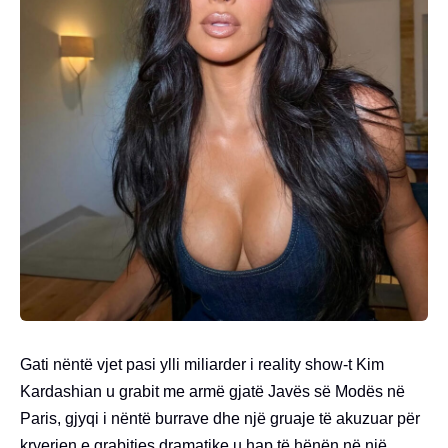
Gati nëntë vjet pasi ylli miliarder i reality show-t Kim
Kardashian u grabit me armë gjatë Javës së Modës në
Paris, gjyqi i nëntë burrave dhe një gruaje të akuzuar për
kryerjen e grabitjes dramatike u hap të hënën në një