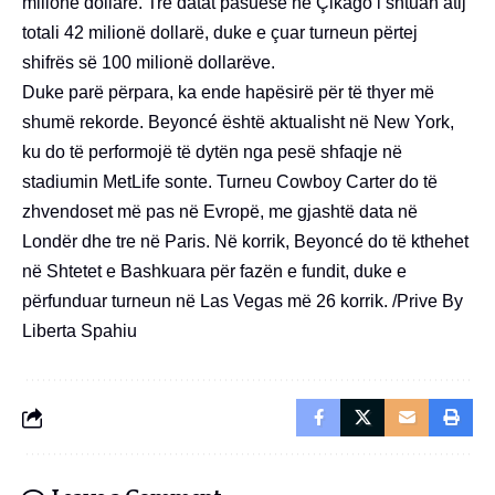
milionë dollarë. Tre datat pasuese në Çikago i shtuan atij
totali 42 milionë dollarë, duke e çuar turneun përtej
shifrës së 100 milionë dollarëve.
Duke parë përpara, ka ende hapësirë ​​për të thyer më
shumë rekorde. Beyoncé është aktualisht në New York,
ku do të performojë të dytën nga pesë shfaqje në
stadiumin MetLife sonte. Turneu Cowboy Carter do të
zhvendoset më pas në Evropë, me gjashtë data në
Londër dhe tre në Paris. Në korrik, Beyoncé do të kthehet
në Shtetet e Bashkuara për fazën e fundit, duke e
përfunduar turneun në Las Vegas më 26 korrik. /Prive By
Liberta Spahiu