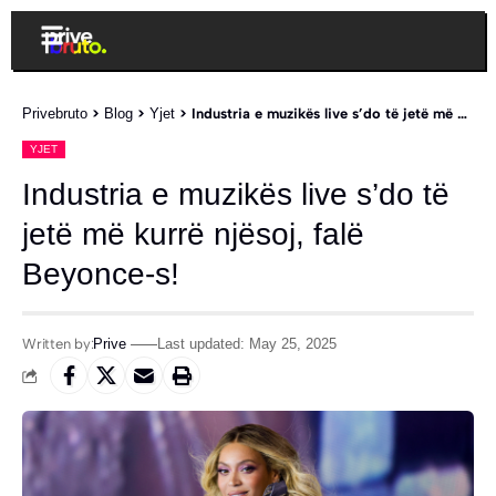
Privebruto
>
Blog
>
Yjet
>
Industria e muzikës live s’do të jetë më kurrë njësoj, falë Beyonce-s!
YJET
Industria e muzikës live s’do të
jetë më kurrë njësoj, falë
Beyonce-s!
Written by:
Prive
Last updated: May 25, 2025