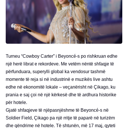
Turneu “Cowboy Carter” i Beyoncé-s po rishkruan edhe
një herë librat e rekordeve. Me vetëm nëntë shfaqje të
përfunduara, superylli global ka vendosur tashmë
momente të reja si në industrinë e muzikës live ashtu
edhe në ekonomitë lokale – veçanërisht në Çikago, ku
prania e saj çoi në një kërkesë dhe të ardhura historike
për hotele.
Gjatë shfaqjeve të njëpasnjëshme të Beyoncé-s në
Soldier Field, Çikago pa një rritje të paparë në turizëm
dhe qëndrime në hotele. Të shtunën, më 17 maj, qyteti