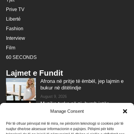
Prive TV
Liberté
Fashion
Interview
Film
60 SECONDS
Lajmet e Fundit
Afrona në pritje të ëmbël, jep lajmin e
bukur në ditëlindje
August 9, 2026
Muzika turke në zi, humb jetën
këngëtarja e njohur
Manage Consent
August 9, 2026
Për të ofruar përvojat më të mira, ne përdorim teknologji si cookies për të
ruajtur dhe/ose aksesuar informacionin e pajisjes. Pëlqimi për këto
Follow Us