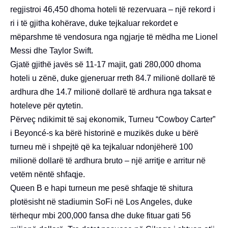
regjistroi 46,450 dhoma hoteli të rezervuara – një rekord i
ri i të gjitha kohërave, duke tejkaluar rekordet e
mëparshme të vendosura nga ngjarje të mëdha me Lionel
Messi dhe Taylor Swift.
Gjatë gjithë javës së 11-17 majit, gati 280,000 dhoma
hoteli u zënë, duke gjeneruar rreth 84.7 milionë dollarë të
ardhura dhe 14.7 milionë dollarë të ardhura nga taksat e
hoteleve për qytetin.
Përveç ndikimit të saj ekonomik, Turneu “Cowboy Carter”
i Beyoncé-s ka bërë historinë e muzikës duke u bërë
turneu më i shpejtë që ka tejkaluar ndonjëherë 100
milionë dollarë të ardhura bruto – një arritje e arritur në
vetëm nëntë shfaqje.
Queen B e hapi turneun me pesë shfaqje të shitura
plotësisht në stadiumin SoFi në Los Angeles, duke
tërhequr mbi 200,000 fansa dhe duke fituar gati 56