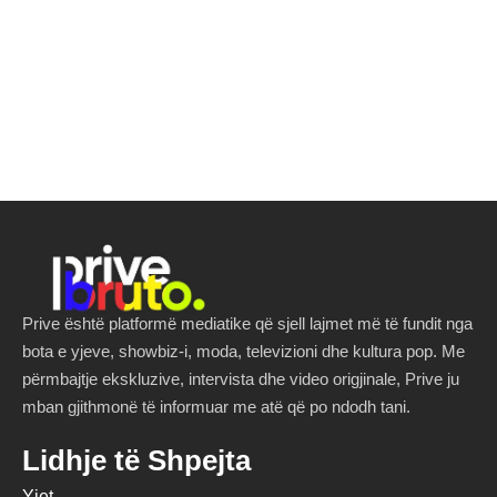
Prive është platformë mediatike që sjell lajmet më të fundit nga
bota e yjeve, showbiz-i, moda, televizioni dhe kultura pop. Me
përmbajtje ekskluzive, intervista dhe video origjinale, Prive ju
mban gjithmonë të informuar me atë që po ndodh tani.
Lidhje të Shpejta
Yjet