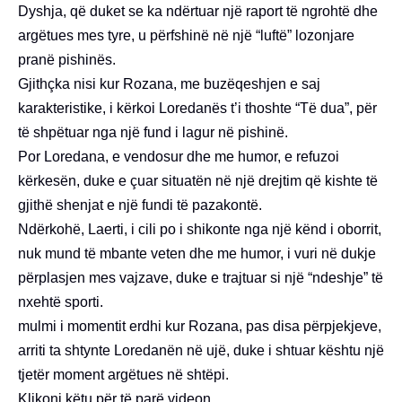
Dyshja, që duket se ka ndërtuar një raport të ngrohtë dhe
argëtues mes tyre, u përfshinë në një “luftë” lozonjare
pranë pishinës.
Gjithçka nisi kur Rozana, me buzëqeshjen e saj
karakteristike, i kërkoi Loredanës t’i thoshte “Të dua”, për
të shpëtuar nga një fund i lagur në pishinë.
Por Loredana, e vendosur dhe me humor, e refuzoi
kërkesën, duke e çuar situatën në një drejtim që kishte të
gjithë shenjat e një fundi të pazakontë.
Ndërkohë, Laerti, i cili po i shikonte nga një kënd i oborrit,
nuk mund të mbante veten dhe me humor, i vuri në dukje
përplasjen mes vajzave, duke e trajtuar si një “ndeshje” të
nxehtë sporti.
mulmi i momentit erdhi kur Rozana, pas disa përpjekjeve,
arriti ta shtynte Loredanën në ujë, duke i shtuar kështu një
tjetër moment argëtues në shtëpi.
Klikoni këtu për të parë videon.