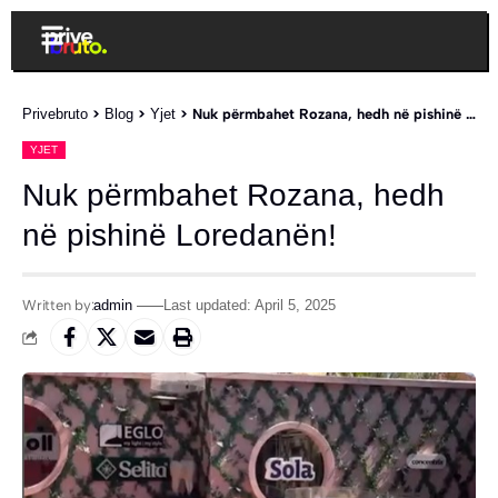
Privebruto
>
Blog
>
Yjet
>
Nuk përmbahet Rozana, hedh në pishinë Loredanën!
YJET
Nuk përmbahet Rozana, hedh
në pishinë Loredanën!
Written by:
admin
Last updated: April 5, 2025