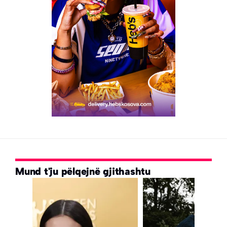
Mund t'ju pëlqejnë gjithashtu