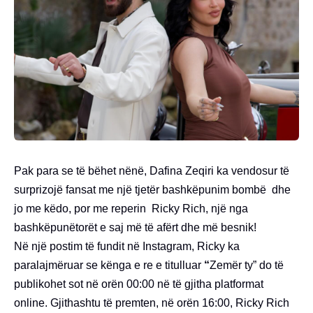
Pak para se të bëhet nënë, Dafina Zeqiri ka vendosur të
surprizojë fansat me një tjetër bashkëpunim bombë dhe
jo me këdo, por me reperin Ricky Rich, një nga
bashkëpunëtorët e saj më të afërt dhe më besnik!
Në një postim të fundit në Instagram, Ricky ka
paralajmëruar se kënga e re e titulluar
“
Zemër ty” do të
publikohet sot në orën 00:00 në të gjitha platformat
online. Gjithashtu të premten, në orën 16:00, Ricky Rich