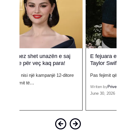
aj
E fejuara e ish-it, pjesë e dasmës së
Alau
Taylor Swift! Dalin detajet e para
për 
tore
Pas fejimit që u bë publik në gusht të…
Fansa
Koso
Writen by
Prive
June 30, 2026
Writen
Septem