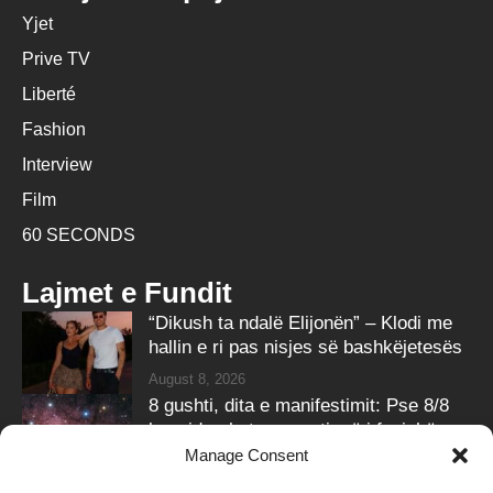
Yjet
Prive TV
Liberté
Fashion
Interview
Film
60 SECONDS
Lajmet e Fundit
“Dikush ta ndalë Elijonën” – Klodi me
hallin e ri pas nisjes së bashkëjetesës
August 8, 2026
8 gushti, dita e manifestimit: Pse 8/8
konsiderohet momenti më i fuqishëm
për dëshirat?
Manage Consent
August 8, 2026