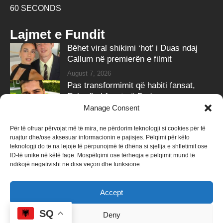
60 SECONDS
Lajmet e Fundit
Bëhet viral shikimi ‘hot’ i Duas ndaj
Callum në premierën e filmit
August 7, 2026
Pas transformimit që habiti fansat,
Eshrefi shfaqet në Bodrum me
partneren
Manage Consent
August 7, 2026
Për të ofruar përvojat më të mira, ne përdorim teknologji si cookies për të
ruajtur dhe/ose aksesuar informacionin e pajisjes. Pëlqimi për këto
Follow Us
teknologji do të na lejojë të përpunojmë të dhëna si sjellja e shfletimit ose
ID-të unike në këtë faqe. Mospëlqimi ose tërheqja e pëlqimit mund të
258k
Followers
415k
Followers
ndikojë negativisht në disa veçori dhe funksione.
Like
Follow
Accept
340k
Subscribers
184k
Followers
Subscribe
Follow
SQ
Deny