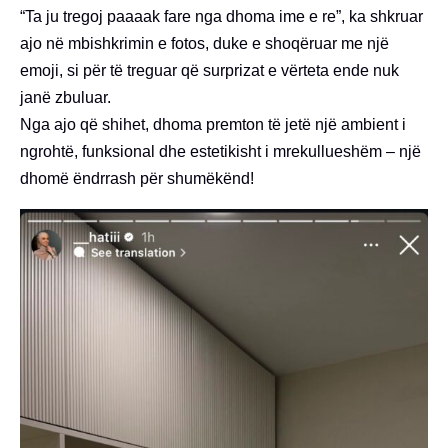
“Ta ju tregoj paaaak fare nga dhoma ime e re”, ka shkruar
ajo në mbishkrimin e fotos, duke e shoqëruar me një
emoji, si për të treguar që surprizat e vërteta ende nuk
janë zbuluar.
Nga ajo që shihet, dhoma premton të jetë një ambient i
ngrohtë, funksional dhe estetikisht i mrekullueshëm – një
dhomë ëndrrash për shumëkënd!