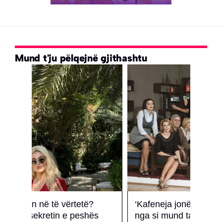
Mund t'ju pëlqejnë gjithashtu
‘Kafeneja jonë’ po rikthehet, ndryshe
Don 
s
nga si mund ta keni pritur!
për 