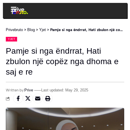
Privebruto
>
Blog
>
Yjet
>
Pamje si nga ëndrrat, Hati zbulon një copëz nga dhoma e saj e re
YJET
Pamje si nga ëndrrat, Hati
zbulon një copëz nga dhoma e
saj e re
Written by:
Prive
Last updated: May 29, 2025