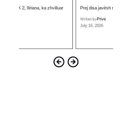
luar
Prej disa javësh në rrjet ka filluar të ziejë…
Reperi
me…
Writen by
Prive
July 16, 2026
Writen
Octobe