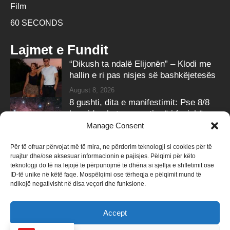
Film
60 SECONDS
Lajmet e Fundit
“Dikush ta ndalë Elijonën” – Klodi me
hallin e ri pas nisjes së bashkëjetesës
August 8, 2026
8 gushti, dita e manifestimit: Pse 8/8
konsiderohet momenti më i fuqishëm
për dëshirat?
Manage Consent
August 8, 2026
Për të ofruar përvojat më të mira, ne përdorim teknologji si cookies për të
ruajtur dhe/ose aksesuar informacionin e pajisjes. Pëlqimi për këto
Follow Us
teknologji do të na lejojë të përpunojmë të dhëna si sjellja e shfletimit ose
ID-të unike në këtë faqe. Mospëlqimi ose tërheqja e pëlqimit mund të
258k
Followers
415k
Followers
ndikojë negativisht në disa veçori dhe funksione.
Like
Follow
Accept
340k
Subscribers
184k
Followers