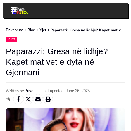
Privebruto
>
Blog
>
Yjet
>
Paparazzi: Gresa në lidhje? Kapet mat vet e dyta në Gjermani
YJET
Paparazzi: Gresa në lidhje?
Kapet mat vet e dyta në
Gjermani
Written by:
Prive
Last updated: June 26, 2025