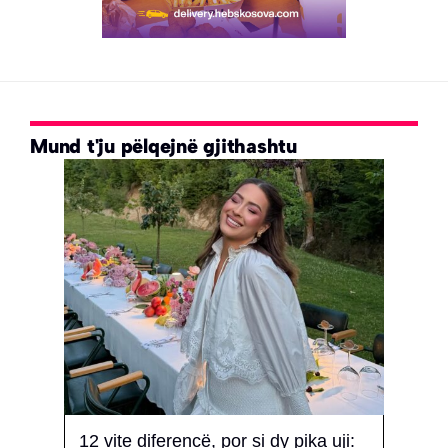
Mund t'ju pëlqejnë gjithashtu
trim
12 vite diferencë, por si dy pika uji:
Çfar