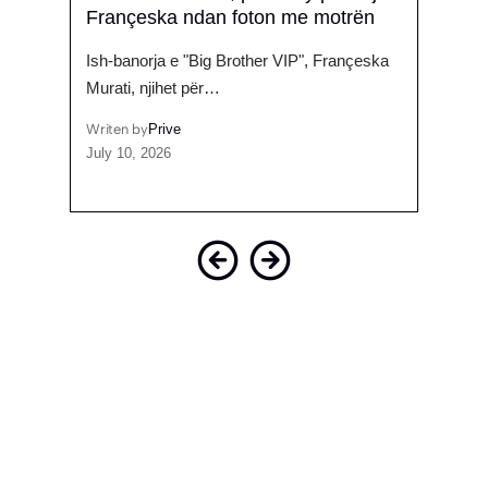
Françeska ndan foton me motrën
përq
o të
Ish-banorja e "Big Brother VIP", Françeska
Çfarë
Murati, njihet për…
seko
Writen by
Prive
Writen
July 10, 2026
May 1