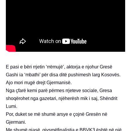
E pasi e bëri rrjetin ‘rrëmujë’, aktorja e njohur Gresë
Gashi ia ‘mbathi’ për disa ditë pushimesh larg Kosovës.
Ajo mori rrugë drejt Gjermanisë.
Nga çfarë kemi parë përmes rrjeteve sociale, Gresa
shoqërohet nga gazetari, njëherësh mik i saj, Shëndrit
Lumi.
Por, duket se më shumë arsye e çojnë Gresën në
Gjermani.
Me shumë gjasë, gjysmëfinalistja e BBVK3 është në një