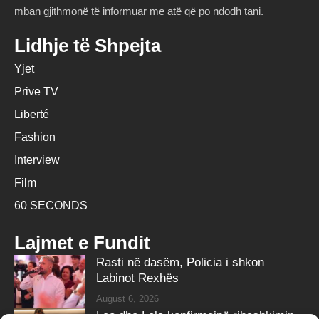
mban gjithmonë të informuar me atë që po ndodh tani.
Lidhje të Shpejta
Yjet
Prive TV
Liberté
Fashion
Interview
Film
60 SECONDS
Lajmet e Fundit
Rasti në dasëm, Policia i shkon
Labinot Rexhës
August 6, 2026
Leo dhe Lela konfirmojnë ribashkimin