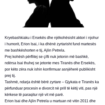
Kryebashkiaku i Ersekës dhe njëkohësisht aktori i njohur
i humorit, Erion Isai, i ka dhënë zyrtarisht fund martesës
me bashkëshorten e tij, Ajlin Petrela.
Prej kohësh përflitej se çifti nuk jetonin më bashkë,
ndërsa Isai thuhej se jetonte mes Tiranës dhe Ersekës,
por këto zëra nuk ishin konfirmuar asnjëherë publikisht
prej tij.
Tashmë, ndarja është bërë zyrtare – Gjykata e Tiranës ka
përfunduar procesin e divorcit në prill të këtij viti, pas një
kërkese të paraqitur një vit më parë.
Erion Isai dhe Ajlin Petrela u martuan në vitin 2011 dhe