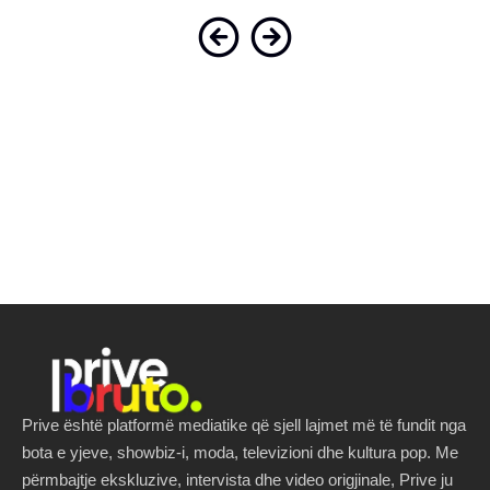
Prive është platformë mediatike që sjell lajmet më të fundit nga
bota e yjeve, showbiz-i, moda, televizioni dhe kultura pop. Me
përmbajtje ekskluzive, intervista dhe video origjinale, Prive ju