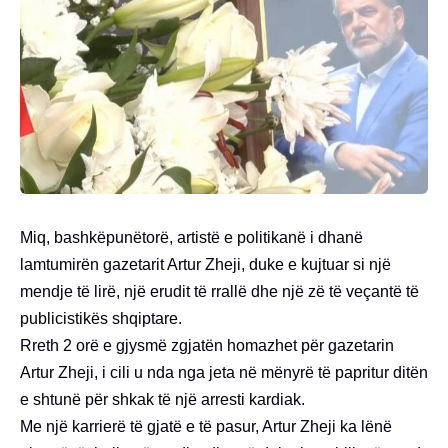
Miq, bashkëpunëtorë, artistë e politikanë i dhanë
lamtumirën gazetarit Artur Zheji, duke e kujtuar si një
mendje të lirë, një erudit të rrallë dhe një zë të veçantë të
publicistikës shqiptare.
Rreth 2 orë e gjysmë zgjatën homazhet për gazetarin
Artur Zheji, i cili u nda nga jeta në mënyrë të papritur ditën
e shtunë për shkak të një arresti kardiak.
Me një karrierë të gjatë e të pasur, Artur Zheji ka lënë