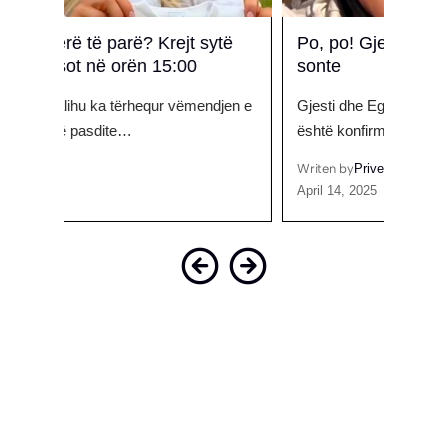
të
Po, po! Gjesti dhe Egli martohen
‘Kal
sonte
flet
djen e
Gjesti dhe Egli martohen sonte! Ngjarja
Mbrëm
është konfirmuar nga…
Kosov
Writen by
Prive
Writen
April 14, 2025
Februa