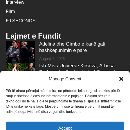
Interview
Film
60 SECONDS
Lajmet e Fundit
Adelina dhe Gimbo e kanë gati
bashkëpunimin e parë
August 7, 2026
Ish-Miss Universe Kosova, Arbesa
Rrahmani, në pritje të ëmbël – zbulon
gjininë e bebit
Manage Consent
August 7, 2026
Për të ofruar përvojat më të mira, ne përdorim teknologji si cookies për të
ruajtur dhe/ose aksesuar informacionin e pajisjes. Pëlqimi për këto
Follow Us
teknologji do të na lejojë të përpunojmë të dhëna si sjellja e shfletimit ose
ID-të unike në këtë faqe. Mospëlqimi ose tërheqja e pëlqimit mund të
258k
Followers
415k
Followers
ndikojë negativisht në disa veçori dhe funksione.
Like
Follow
Accept