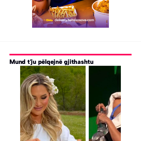
Mund t'ju pëlqejnë gjithashtu