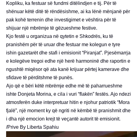
Kopliku, ka festuar së fundmi ditëlindjen e tij. Për të
shënuar këtë ditë të rëndësishme, ai ka lënë mënjanë për
pak kohë terrenin dhe investigimet e vështira për të
shijuar një mbrëmje të gëzueshme festive.
Kjo festë u organizua në qytetin e Shkodrës, ku të
pranishëm për të uruar dhe festuar me kolegun e tyre
ishin gazetarët dhe stafi i emisionit “Piranjat”. Pjesëmarrja
e kolegëve tregoi edhe një herë harmoninë dhe raportin e
ngushtë miqësor që ata kanë krijuar përtej kamerave dhe
sfidave të përditshme të punës.
Ajo që e bëri këtë mbrëmje edhe më të paharrueshme
ishte Donjeta Morina, e cila i vuri “flakën” festës. Ajo ndezi
atmosferën duke interpretuar hitin e njohur patriotik “Mora
fjalë”, një moment ky që ngriti në këmbë të pranishmit dhe
i dha një emocion krejt të veçantë autorit të emisionit.
/Prive By Liberta Spahiu
Video