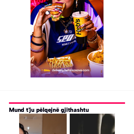
Mund t'ju pëlqejnë gjithashtu