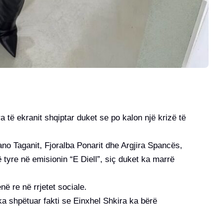
 të ekranit shqiptar duket se po kalon një krizë të
o Taganit, Fjoralba Ponarit dhe Argjira Spancës,
 tyre në emisionin “E Diell”, siç duket ka marrë
në re në rrjetet sociale.
ka shpëtuar fakti se Einxhel Shkira ka bërë