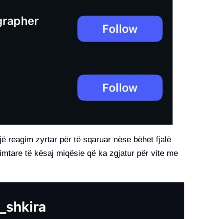
jë reagim zyrtar për të sqaruar nëse bëhet fjalë
imtare të kësaj miqësie që ka zgjatur për vite me