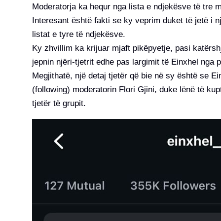
Moderatorja ka hequr nga lista e ndjekësve të tre m
Interesant është fakti se ky veprim duket të jetë i
listat e tyre të ndjekësve.
Ky zhvillim ka krijuar mjaft pikëpyetje, pasi katërsh
jepnin njëri-tjetrit edhe pas largimit të Einxhel nga
Megjithatë, një detaj tjetër që bie në sy është se 
(following) moderatorin Flori Gjini, duke lënë të ku
tjetër të grupit.