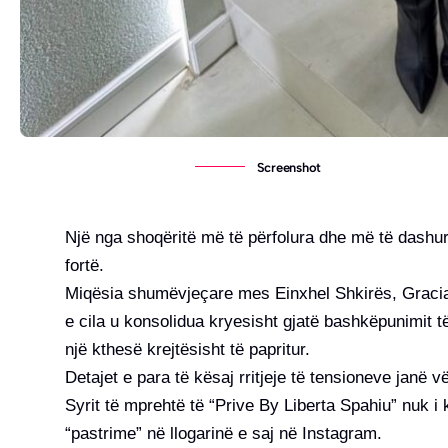
Screenshot
Një nga shoqëritë më të përfolura dhe më të dashura
fortë.
Miqësia shumëvjeçare mes Einxhel Shkirës, Gracian
e cila u konsolidua kryesisht gjatë bashkëpunimit të
një kthesë krejtësisht të papritur.
Detajet e para të kësaj rritjeje të tensioneve janë vë
Syrit të mprehtë të “Prive By Liberta Spahiu” nuk i 
“pastrime” në llogarinë e saj në Instagram.