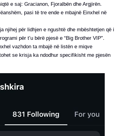
iqtë e saj: Gracianon, Fjoralbën dhe Argjirën.
 njëanshëm, pasi të tre ende e mbajnë Einxhel në
ja njihej për lidhjen e ngushtë dhe mbështetjen që i
 programi për t’u bërë pjesë e “Big Brother VIP”.
Einxhel vazhdon ta mbajë në listën e miqve
ptohet se krisja ka ndodhur specifikisht me pjesën