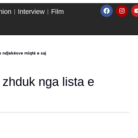
hion
Interview
Film
 e ndjekësve miqtë e saj
 zhduk nga lista e