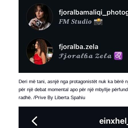
Deri më tani, asnjë nga protagonistët nuk ka bërë n
për një debat momental apo për një mbyllje përfund
radhë. /Prive By Liberta Spahiu