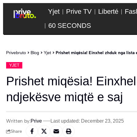
Yjet
Prive TV
Liberté
Fas
60 SECONDS
Privebruto
>
Blog
>
Yjet
>
Prishet miqësia! Einxhel zhduk nga lista
YJET
Prishet miqësia! Einxhel
ndjekësve miqtë e saj
Written by:
Prive
Last updated: December 23, 2025
Share