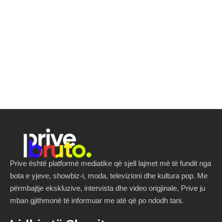
Prive është platformë mediatike që sjell lajmet më të fundit nga
bota e yjeve, showbiz-i, moda, televizioni dhe kultura pop. Me
përmbajtje ekskluzive, intervista dhe video origjinale, Prive ju
mban gjithmonë të informuar me atë që po ndodh tani.