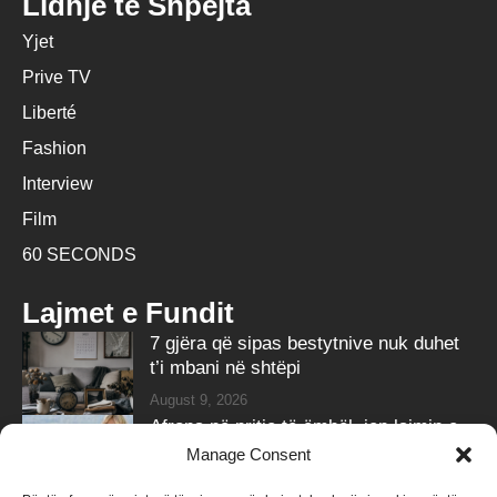
Lidhje të Shpejta
Yjet
Prive TV
Liberté
Fashion
Interview
Film
60 SECONDS
Lajmet e Fundit
7 gjëra që sipas bestytnive nuk duhet
t’i mbani në shtëpi
August 9, 2026
Afrona në pritje të ëmbël, jep lajmin e
bukur në ditëlindje
Manage Consent
August 9, 2026