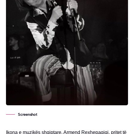
Screenshot
Ikona e muzikës shqiptare, Armend Rexhepagiqi, pritet të