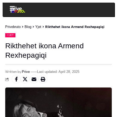
Privebruto
>
Blog
>
Yjet
>
Rikthehet ikona Armend Rexhepagiqi
YJET
Rikthehet ikona Armend
Rexhepagiqi
Written by:
Prive
Last updated: April 28, 2025