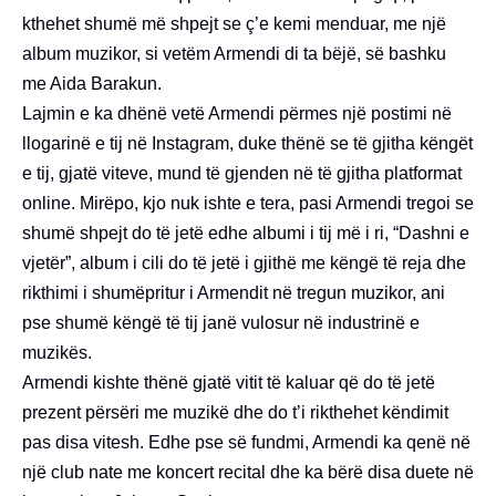
kthehet shumë më shpejt se ç’e kemi menduar, me një
album muzikor, si vetëm Armendi di ta bëjë, së bashku
me Aida Barakun.
Lajmin e ka dhënë vetë Armendi përmes një postimi në
llogarinë e tij në Instagram, duke thënë se të gjitha këngët
e tij, gjatë viteve, mund të gjenden në të gjitha platformat
online. Mirëpo, kjo nuk ishte e tera, pasi Armendi tregoi se
shumë shpejt do të jetë edhe albumi i tij më i ri, “Dashni e
vjetër”, album i cili do të jetë i gjithë me këngë të reja dhe
rikthimi i shumëpritur i Armendit në tregun muzikor, ani
pse shumë këngë të tij janë vulosur në industrinë e
muzikës.
Armendi kishte thënë gjatë vitit të kaluar që do të jetë
prezent përsëri me muzikë dhe do t’i rikthehet këndimit
pas disa vitesh. Edhe pse së fundmi, Armendi ka qenë në
një club nate me koncert recital dhe ka bërë disa duete në