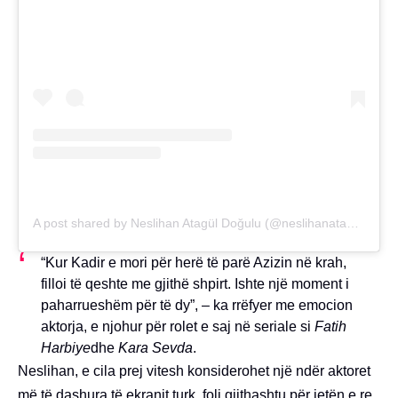
A post shared by Neslihan Atagül Doğulu (@neslihanatagul)
“Kur Kadir e mori për herë të parë Azizin në krah,
filloi të qeshte me gjithë shpirt. Ishte një moment i
paharrueshëm për të dy”, – ka rrëfyer me emocion
aktorja, e njohur për rolet e saj në seriale si
Fatih
Harbiye
dhe
Kara Sevda
.
Neslihan, e cila prej vitesh konsiderohet një ndër aktoret
më të dashura të ekranit turk, foli gjithashtu për jetën e re