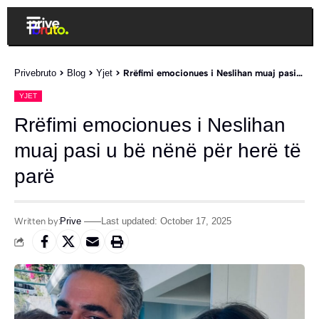
Privebruto
>
Blog
>
Yjet
>
Rrëfimi emocionues i Neslihan muaj pasi u bë nënë për herë të parë
YJET
Rrëfimi emocionues i Neslihan
muaj pasi u bë nënë për herë të
parë
Written by:
Prive
Last updated: October 17, 2025