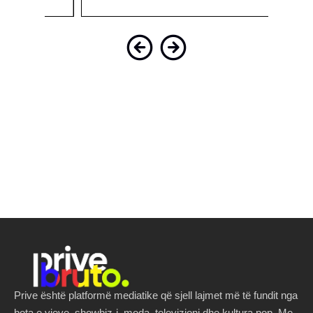
Prive është platformë mediatike që sjell lajmet më të fundit nga
bota e yjeve, showbiz-i, moda, televizioni dhe kultura pop. Me