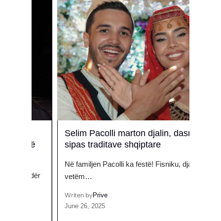
Selim Pacolli marton djalin, dasma
Mbah
ënë
sipas traditave shqiptare
kënd
Në familjen Pacolli ka festë! Fisniku, djali i
Këngët
endër
vetëm…
kuror
Writen by
Prive
Writen
June 26, 2025
Septem