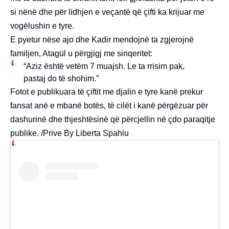
si nënë dhe për lidhjen e veçantë që çifti ka krijuar me
vogëlushin e tyre.
E pyetur nëse ajo dhe Kadir mendojnë ta zgjerojnë
familjen, Atagül u përgjigj me sinqeritet:
“Aziz është vetëm 7 muajsh. Le ta rrisim pak,
pastaj do të shohim.”
Fotot e publikuara të çiftit me djalin e tyre kanë prekur
fansat anë e mbanë botës, të cilët i kanë përgëzuar për
dashurinë dhe thjeshtësinë që përcjellin në çdo paraqitje
publike. /Prive By Liberta Spahiu