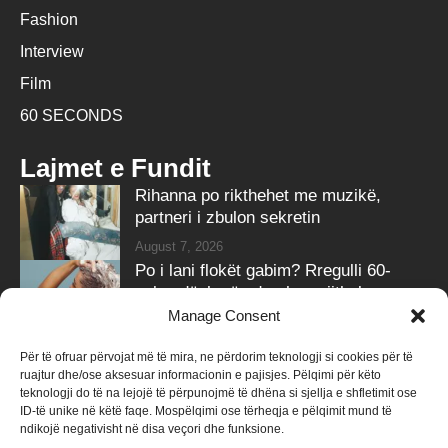
Fashion
Interview
Film
60 SECONDS
Lajmet e Fundit
Rihanna po rikthehet me muzikë,
partneri i zbulon sekretin
August 7, 2026
Po i lani flokët gabim? Rregulli 60-
sekondësh që ndryshon gjithçka nga
dushi i sotëm
Manage Consent
August 7, 2026
Për të ofruar përvojat më të mira, ne përdorim teknologji si cookies për të
ruajtur dhe/ose aksesuar informacionin e pajisjes. Pëlqimi për këto
Follow Us
teknologji do të na lejojë të përpunojmë të dhëna si sjellja e shfletimit ose
ID-të unike në këtë faqe. Mospëlqimi ose tërheqja e pëlqimit mund të
258k
Followers
415k
Followers
ndikojë negativisht në disa veçori dhe funksione.
Like
Follow