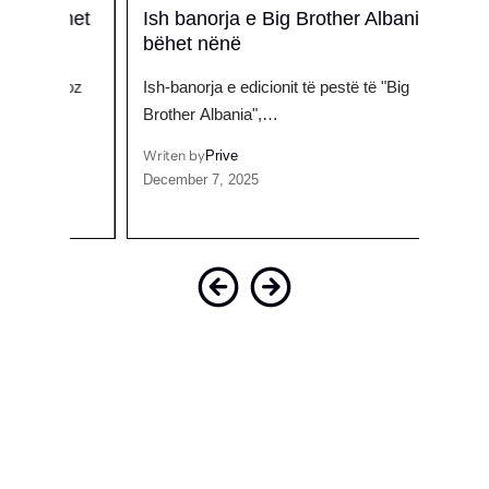
imet
Ish banorja e Big Brother Albania
Brit
bëhet nënë
bash
përz
rioz
Ish-banorja e edicionit të pestë të "Big
Briken
Brother Albania",…
Brot
Writen by
Prive
December 7, 2025
Writen
July 3