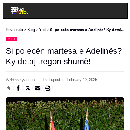
Privebruto
>
Blog
>
Yjet
>
Si po ecën martesa e Adelinës? Ky detaj tregon shumë!
YJET
Si po ecën martesa e Adelinës?
Ky detaj tregon shumë!
Written by:
admin
Last updated: February 19, 2025