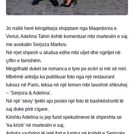
Jo rrallë herë këngëtarja shqiptare nga Maqedonia e
Veriut, Adelina Tahiri është komentuar mbi martesën e saj
me avokatin Serjoza Markov.
Në rrjet shpesh u aludua edhe mbi uljet dhe ngritjet në
çiftin e famshëm.
Megjithatë duket se romanca e tyre po ecën si më së miri.
Mbrëmë artistja ka publikuar foto nga një restaurant
luksoz në Paris, teksa në një lemon mbi tavolinë shkruhej
– ‘Serjoza & Adelina’.
Në një ‘story’ tjetër ajo postoi një foto të bashkëshortit të
saj duke pirë cigare.
Kështu Adelina iu jep fund spekulimeve të shpeshta se
‘ka krizë’ në martesën e saj.
Artistja vazhdon të jetë fort e lumtur në krahët e Serjozës.