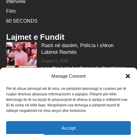
Interview
Film
60 SECONDS
Lajmet e Fundit
Rasti në dasëm, Policia i shkon
Labinot Rexhës
August 6, 2026
Leo dhe Lela konfirmojnë ribashkimin
me klipin e ri
Manage Consent
August 6, 2026
Për të ofruar përvojat më të mira, ne përdorim teknologji si cookies për të
ruajtur dhe/ose aksesuar informacionin e pajisjes. Pëlqimi për këto
Follow Us
teknologji do të na lejojë të përpunojmë të dhëna si sjellja e shfletimit ose
ID-të unike në këtë faqe. Mospëlqimi ose tërheqja e pëlqimit mund të
258k
Followers
415k
Followers
ndikojë negativisht në disa veçori dhe funksione.
Like
Follow
Accept
340k
Subscribers
184k
Followers