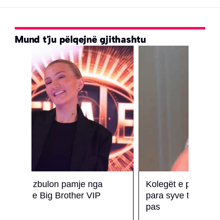
Mund t'ju pëlqejnë gjithashtu
Kolegët e punës kapen në tradhti
Motra
para syve të botës, ja çka ndodhi
uron
pas
Një d