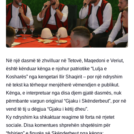
Në një dasmë të zhvilluar në Tetovë, Maqedoni e Veriut,
është kënduar kënga e njohur patriotike “Lulja e
Kosharës” nga kengetari Ilir Shaqirit – por një ndryshim
në tekst ka tërhequr menjëherë vëmendjen e publikut.
Kënga, e interpretuar nga disa djem gjatë dasmës, nuk
përmbante vargun origjinal “Gjaku i Skënderbeut”, por në
vend të tij u dëgjua “Gjaku i këtij dheu”.
Ky ndryshim ka shkaktuar reagime të forta në rrjetet
sociale. Disa komentues shprehën shqetësim për
“fshirjen” e figurës së Skënderbeut nga kënga: