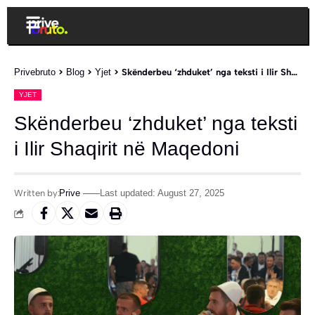
Privebruto
>
Blog
>
Yjet
>
Skënderbeu ‘zhduket’ nga teksti i Ilir Shaqirit në Maqedoni
YJET
Skënderbeu ‘zhduket’ nga teksti
i Ilir Shaqirit në Maqedoni
Written by:
Prive
Last updated: August 27, 2025