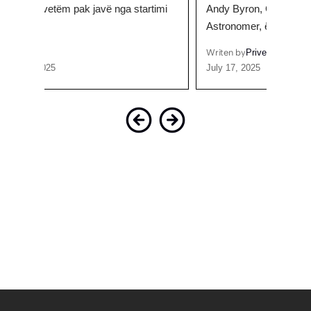
timi
Andy Byron, CEO i kompanisë teknologjike
ardhu
Astronomer, është në…
Writen
June 2
Writen by
Prive
July 17, 2025