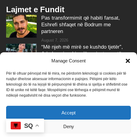
Lajmet e Fundit
Pas transformimit që habiti fansat,
Eshrefi shfaqet në Bodrum me
partneren
August 7, 2026
“Më njeh më mirë se kushdo tjetër”,
Adrola nxjerr bisedën private me të
ëmën
Manage Consent
August 7, 2026
Për të ofruar përvojat më të mira, ne përdorim teknologji si cookies për të
ruajtur dhe/ose aksesuar informacionin e pajisjes. Pëlqimi për këto
Follow Us
teknologji do të na lejojë të përpunojmë të dhëna si sjellja e shfletimit ose
ID-të unike në këtë faqe. Mospëlqimi ose tërheqja e pëlqimit mund të
258k
Followers
415k
Followers
ndikojë negativisht në disa veçori dhe funksione.
Like
Follow
Accept
340k
Subscribers
184k
Followers
Subscribe
Follow
SQ
Deny