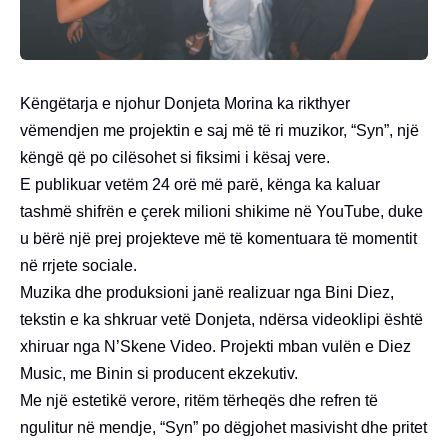
Këngëtarja e njohur Donjeta Morina ka rikthyer
vëmendjen me projektin e saj më të ri muzikor, “Syn”, një
këngë që po cilësohet si fiksimi i kësaj vere.
E publikuar vetëm 24 orë më parë, kënga ka kaluar
tashmë shifrën e çerek milioni shikime në YouTube, duke
u bërë një prej projekteve më të komentuara të momentit
në rrjete sociale.
Muzika dhe produksioni janë realizuar nga Bini Diez,
tekstin e ka shkruar vetë Donjeta, ndërsa videoklipi është
xhiruar nga N’Skene Video. Projekti mban vulën e Diez
Music, me Binin si producent ekzekutiv.
Me një estetikë verore, ritëm tërheqës dhe refren të
ngulitur në mendje, “Syn” po dëgjohet masivisht dhe pritet