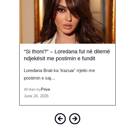
“Si thoni?” – Loredana fut në dilemë
Tayn
ndjekësit me postimin e fundit
këng
er VIP
Loredana Brati ka 'trazuar' rrjetin me
Me en
postimin e saj…
e…
Writen by
Prive
Writen
June 24, 2026
April 