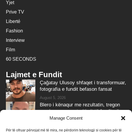
Yjet
Prive TV
Liberté
Fashion
Interview
Film
60 SECONDS
Lajmet e Fundit
Çağatay Ulusoy shfaqet i transformuar,
fotografia e fundit befason fansat
August 5, 2026
Blero i kënaqur me rezultatin, tregon
pamjen e re pas trajtimit të fundit në
‘Ozone Clinic’
Manage Consent
August 5, 2026
Për të ofruar përvojat më të mira, ne përdorim teknologji si cookies për të