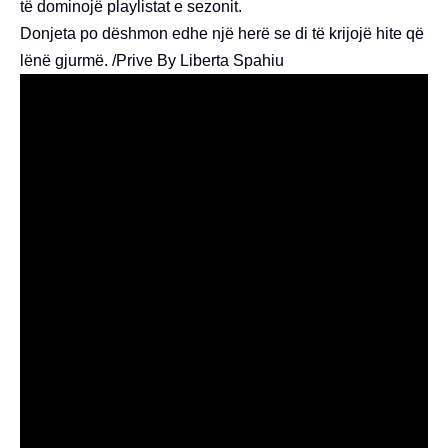
të dominojë playlistat e sezonit.
Donjeta po dëshmon edhe një herë se di të krijojë hite që
lënë gjurmë. /Prive By Liberta Spahiu