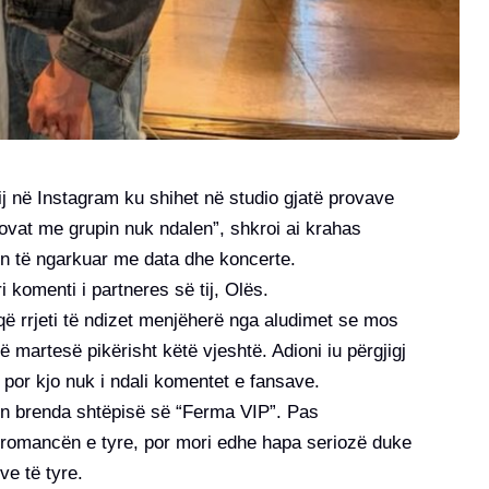
ij në Instagram ku shihet në studio gjatë provave
ovat me grupin nuk ndalen”, shkroi ai krahas
on të ngarkuar me data dhe koncerte.
 komenti i partneres së tij, Olës.
i që rrjeti të ndizet menjëherë nga aludimet se mos
ë martesë pikërisht këtë vjeshtë. Adioni iu përgjigj
 por kjo nuk i ndali komentet e fansave.
hën brenda shtëpisë së “Ferma VIP”. Pas
i romancën e tyre, por mori edhe hapa seriozë duke
ve të tyre.