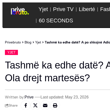
Yjet
Prive TV
Liberté
Fas
60 SECONDS
Privebruto
>
Blog
>
Yjet
>
Tashmë ka edhe datë? A po shkojnë Adio
YJET
Tashmë ka edhe datë? A
Ola drejt martesës?
Written by:
Prive
Last updated: May 23, 2026
Share