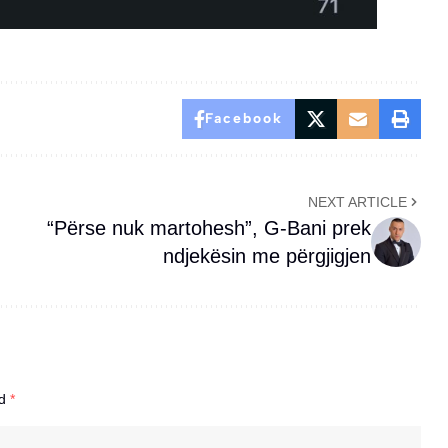
Facebook
NEXT ARTICLE
“Përse nuk martohesh”, G-Bani prek
ndjekësin me përgjigjen
ed
*