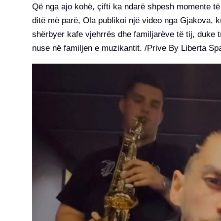
Që nga ajo kohë, çifti ka ndarë shpesh momente të ë
ditë më parë, Ola publikoi një video nga Gjakova, k
shërbyer kafe vjehrrës dhe familjarëve të tij, duke 
nuse në familjen e muzikantit. /Prive By Liberta Sp