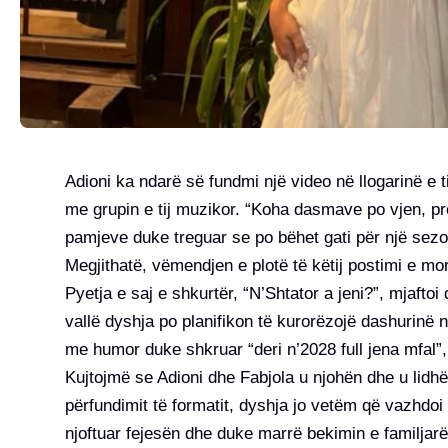
Adioni ka ndarë së fundmi një video në llogarinë e t
me grupin e tij muzikor. “Koha dasmave po vjen, pr
pamjeve duke treguar se po bëhet gati për një sez
Megjithatë, vëmendjen e plotë të këtij postimi e mori
Pyetja e saj e shkurtër, “N’Shtator a jeni?”, mjafto
vallë dyshja po planifikon të kurorëzojë dashurinë n
me humor duke shkruar “deri n’2028 full jena mfal”,
Kujtojmë se Adioni dhe Fabjola u njohën dhe u lid
përfundimit të formatit, dyshja jo vetëm që vazhdo
njoftuar fejesën dhe duke marrë bekimin e familjarë