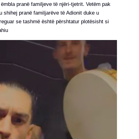
mbla pranë familjeve të njëri-tjetrit. Vetëm pak
u shihej pranë familjarëve të Adionit duke u
treguar se tashmë është përshtatur plotësisht si
ahiu