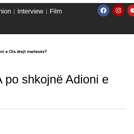
hion
Interview
Film
ni e Ola drejt martesës?
 po shkojnë Adioni e