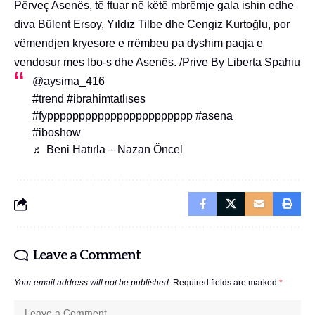
Përveç Asenës, të ftuar në këtë mbrëmje gala ishin edhe
diva Bülent Ersoy, Yıldız Tilbe dhe Cengiz Kurtoğlu, por
vëmendjen kryesore e rrëmbeu pa dyshim paqja e
vendosur mes Ibo-s dhe Asenës. /Prive By Liberta Spahiu
@aysima_416
#trend
#ibrahimtatlıses
#fyppppppppppppppppppppppp
#asena
#iboshow
♬ Beni Hatırla – Nazan Öncel
Leave a Comment
Your email address will not be published.
Required fields are marked
*