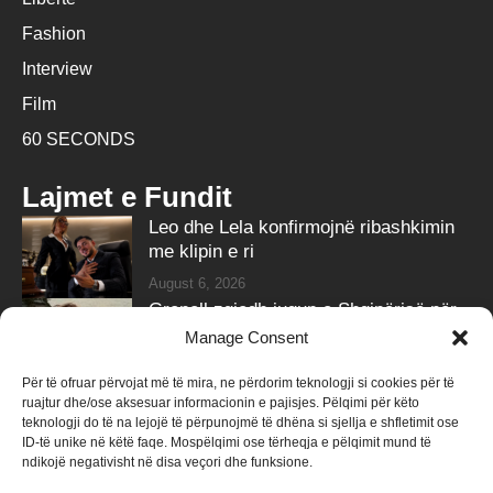
Fashion
Interview
Film
60 SECONDS
Lajmet e Fundit
Leo dhe Lela konfirmojnë ribashkimin
me klipin e ri
August 6, 2026
Grenell zgjedh jugun e Shqipërisë për
pushime, ndan fotot
Manage Consent
August 6, 2026
Për të ofruar përvojat më të mira, ne përdorim teknologji si cookies për të
ruajtur dhe/ose aksesuar informacionin e pajisjes. Pëlqimi për këto
Follow Us
teknologji do të na lejojë të përpunojmë të dhëna si sjellja e shfletimit ose
ID-të unike në këtë faqe. Mospëlqimi ose tërheqja e pëlqimit mund të
258k
Followers
415k
Followers
ndikojë negativisht në disa veçori dhe funksione.
Like
Follow