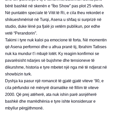
bërë bashkë në skenën e “İbo Show” pas plot 25 vitesh.
Në puntatën speciale të Vitit të Ri, e cila theu rekordet e
shikueshmërisë në Turqi, Asena u shfaq si surprizë në
studio, duke lënë pa fjalë jo vetëm publikun, por edhe
vetë “Perandorin”.
Takimi i tyre nuk kaloi pa emocione të forta. Në momentin
që Asena performoi dhe u afrua pranë tij, Ibrahim Tatlıses
nuk ka mundur t’i mbajë lotët. Ky reagim konfirmoi se
pavarësisht ndarjes së bujshme dhe tensioneve të
dikurshme, historia e tyre mbetet një nga më të ndjerat në
showbizin turk.
Dyshja ka pasur një romancë të gjatë gjatë viteve ’90, e
cila përfundoi në mënyrë dramatike në fillim të viteve
2000. Që prej atëherë, ata nuk ishin parë asnjëherë
bashkë dhe marrëdhënia e tyre ishte konsideruar e
mbyllur përgjithmonë.