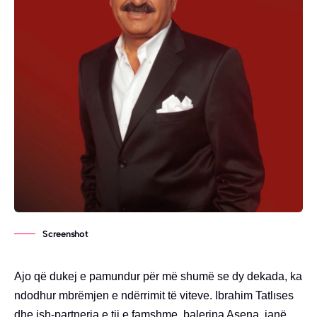
Screenshot
Ajo që dukej e pamundur për më shumë se dy dekada, ka
ndodhur mbrëmjen e ndërrimit të viteve. Ibrahim Tatlıses
dhe ish-partnerja e tij e famshme, balerina Asena, janë