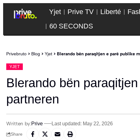
Yjet
Prive TV
Liberté
Fas
60 SECONDS
Privebruto
>
Blog
>
Yjet
>
Blerando bën paraqitjen e parë publike 
YJET
Blerando bën paraqitjen
partneren
Written by:
Prive
Last updated: May 22, 2026
Share