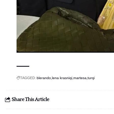
TAGGED:
blerando
lena krasniqi
martesa
turqi
Share This Article