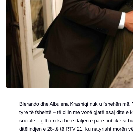
Blerando dhe Albulena Krasniqi nuk u fshehën më. 
tyre të fshehtë – të cilin më vonë gjatë asaj dite e
sociale – çifti i ri ka bërë daljen e parë publike s
ditëlindjen e 28-të të RTV 21, ku natyrisht morën v