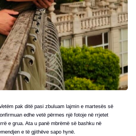
Vetëm pak ditë pasi zbuluam lajmin e martesës së
 konfirmuan edhe vetë përmes një fotoje në rrjetet
i burrë e grua. Ata u panë mbrëmë së bashku në
ëmendjen e të gjithëve sapo hynë.