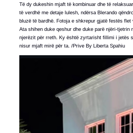
Të dy dukeshin mjaft të kombinuar dhe të relaksuar k
të verdhë me detaje lulesh, ndërsa Blerando qëndroi t
bluzë të bardhë. Fotoja e shkrepur gjatë festës flet 
Ata shihen duke qeshur dhe duke parë njëri-tjetrin
njerëzit për rreth. Ky është zyrtarisht fillimi i jetës 
nisur mjaft mirë për ta. /Prive By Liberta Spahiu