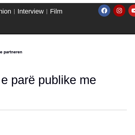
hion
Interview
Film
me partneren
 e parë publike me