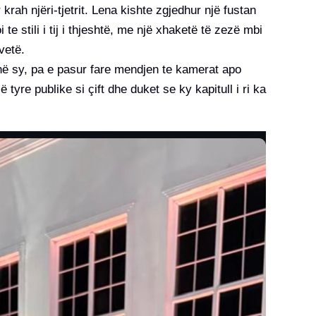
rah njëri-tjetrit. Lena kishte zgjedhur një fustan
e stili i tij i thjeshtë, me një xhaketë të zezë mbi
vetë.
 në sy, pa e pasur fare mendjen te kamerat apo
së tyre publike si çift dhe duket se ky kapitull i ri ka