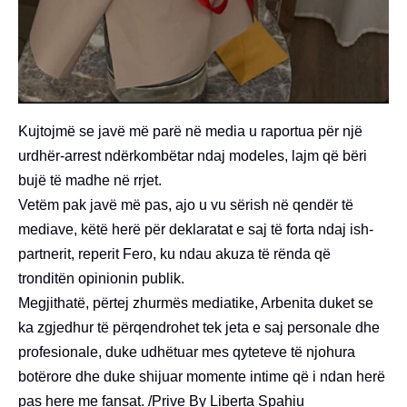
Kujtojmë se javë më parë në media u raportua për një
urdhër-arrest ndërkombëtar ndaj modeles, lajm që bëri
bujë të madhe në rrjet.
Vetëm pak javë më pas, ajo u vu sërish në qendër të
mediave, këtë herë për deklaratat e saj të forta ndaj ish-
partnerit, reperit Fero, ku ndau akuza të rënda që
tronditën opinionin publik.
Megjithatë, përtej zhurmës mediatike, Arbenita duket se
ka zgjedhur të përqendrohet tek jeta e saj personale dhe
profesionale, duke udhëtuar mes qyteteve të njohura
botërore dhe duke shijuar momente intime që i ndan herë
pas here me fansat. /Prive By Liberta Spahiu