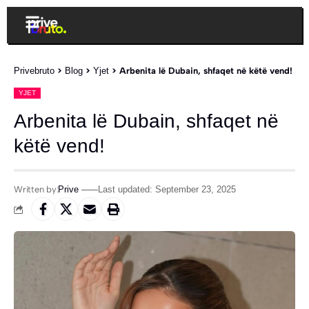
Privebruto
>
Blog
>
Yjet
>
Arbenita lë Dubain, shfaqet në këtë vend!
YJET
Arbenita lë Dubain, shfaqet në
këtë vend!
Written by:
Prive
Last updated: September 23, 2025