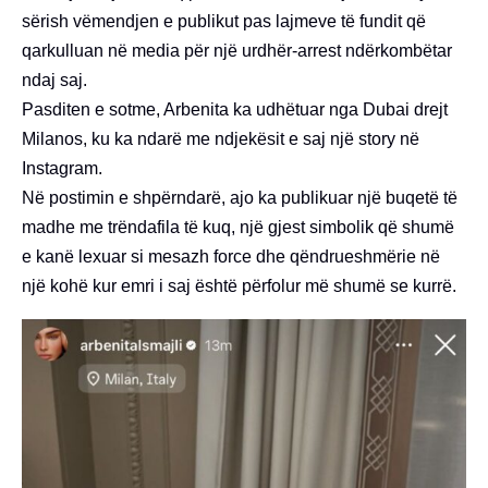
sërish vëmendjen e publikut pas lajmeve të fundit që
qarkulluan në media për një urdhër-arrest ndërkombëtar
ndaj saj.
Pasditen e sotme, Arbenita ka udhëtuar nga Dubai drejt
Milanos, ku ka ndarë me ndjekësit e saj një story në
Instagram.
Në postimin e shpërndarë, ajo ka publikuar një buqetë të
madhe me trëndafila të kuq, një gjest simbolik që shumë
e kanë lexuar si mesazh force dhe qëndrueshmërie në
një kohë kur emri i saj është përfolur më shumë se kurrë.