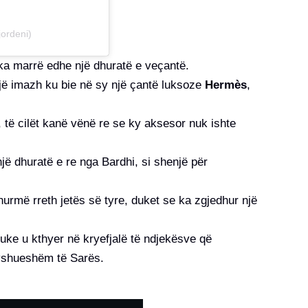
jordeni)
a marrë edhe një dhuratë e veçantë.
jë imazh ku bie në sy një çantë luksoze
Hermès
,
t, të cilët kanë vënë re se ky aksesor nuk ishte
jë dhuratë e re nga Bardhi, si shenjë për
zhurmë rreth jetës së tyre, duket se ka zgjedhur një
duke u kthyer në kryefjalë të ndjekësve që
ryshueshëm të Sarës.