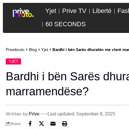
Yjet
Prive TV
Liberté
Fas
60 SECONDS
Privebruto
>
Blog
>
Yjet
>
Bardhi i bën Sarës dhuratën me vlerë m
YJET
Bardhi i bën Sarës dhur
marramendëse?
Written by:
Prive
Last updated: September 8, 2025
Share