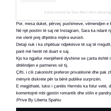
A post shared by Sara Nikol Idrizi (@sarag
Por, mesa duket, përveç pushimeve, vëmendjen e k
Në një postim të saj në Instagram, Sara ka ndarë n
me vlerë prej dhjetëra mijëra eurosh.
Detaji nuk i ka shpëtuar ndjekësve të saj të rregull
parë më herët në duart e saj.
Kjo ka ngjallur menjëherë dyshime se çanta është n
ditëlindjen e partneres së tij.
Çifti, i cili zakonisht preferon privatësinë dhe pak 
mënyrë diskrete për ta bërë publike surprizën.
E megjithatë, luksi i çantës Hermès ka folur vetë, 
komentojnë mbi gjestin romantik dhe stilin e pand
/Prive By Liberta Spahiu