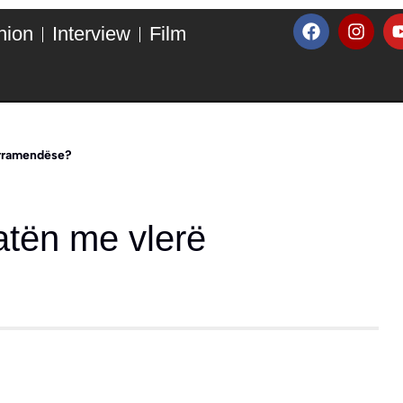
hion
Interview
Film
arramendëse?
atën me vlerë