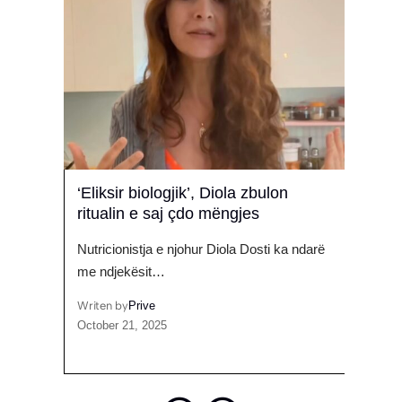
‘Eliksir biologjik’, Diola zbulon
“Tez
ritualin e saj çdo mëngjes
babë
nga 
e, Dua
Nutricionistja e njohur Diola Dosti ka ndarë
Me urd
me ndjekësit…
Psiki
Writen by
Prive
October 21, 2025
Writen
July 1