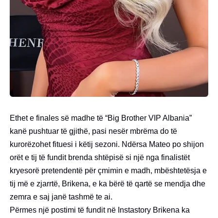
Ethet e finales së madhe të “Big Brother VIP Albania”
kanë pushtuar të gjithë, pasi nesër mbrëma do të
kurorëzohet fituesi i këtij sezoni. Ndërsa Mateo po shijon
orët e tij të fundit brenda shtëpisë si një nga finalistët
kryesorë pretendentë për çmimin e madh, mbështetësja e
tij më e zjarrtë, Brikena, e ka bërë të qartë se mendja dhe
zemra e saj janë tashmë te ai.
Përmes një postimi të fundit në Instastory Brikena ka