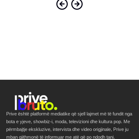
Prive është platformë mediatike që sjell lajmet më të fundit nga
bota e yjeve, showbiz-i, moda, televizioni dhe kultura pop. Me
përmbajtje ekskluzive, intervista dhe video origjinale, Prive ju
mban gjithmonë të informuar me atë që po ndodh tani.