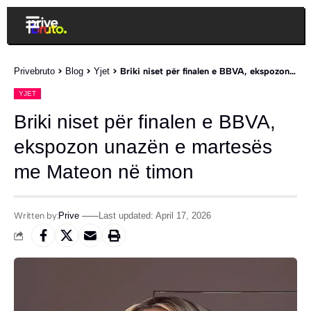
Privebruto
>
Blog
>
Yjet
>
Briki niset për finalen e BBVA, ekspozon unazën e martesës me Mateon në timon
YJET
Briki niset për finalen e BBVA,
ekspozon unazën e martesës
me Mateon në timon
Written by:
Prive
Last updated: April 17, 2026