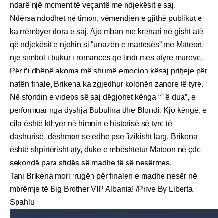
ndarë një moment të veçantë me ndjekësit e saj.
Ndërsa ndodhet në timon, vëmendjen e gjithë publikut e
ka rrëmbyer dora e saj. Ajo mban me krenari në gisht atë
që ndjekësit e njohin si “unazën e martesës” me Mateon,
një simbol i bukur i romancës që lindi mes atyre mureve.
Për t’i dhënë akoma më shumë emocion kësaj pritjeje për
natën finale, Brikena ka zgjedhur kolonën zanore të tyre.
Në sfondin e videos së saj dëgjohet kënga “Të dua”, e
performuar nga dyshja Bubulina dhe Blondi. Kjo këngë, e
cila është kthyer në himnin e historisë së tyre të
dashurisë, dëshmon se edhe pse fizikisht larg, Brikena
është shpirtërisht aty, duke e mbështetur Mateon në çdo
sekondë para sfidës së madhe të së nesërmes.
Tani Brikena mori rrugën për finalen e madhe nesër në
mbrëmje të Big Brother VIP Albania! /Prive By Liberta
Spahiu
Video