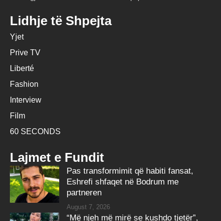
Lidhje të Shpejta
Yjet
Prive TV
Liberté
Fashion
Interview
Film
60 SECONDS
Lajmet e Fundit
Pas transformimit që habiti fansat,
Eshrefi shfaqet në Bodrum me
partneren
August 7, 2026
“Më njeh më mirë se kushdo tjetër”,