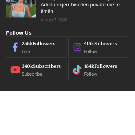
Adrola nxjerr bisedën private me të
ëmën
August 7, 2026
Follow Us
258k
Followers
415k
Followers
Like
Follow
340k
Subscribers
184k
Followers
Subscribe
Follow