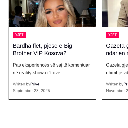
YJET
YJET
Gazeta gjermane shkruan për
Në klip 
ndarjen nga jeta të Shpatit
Gjestit?
Gazeta gjermane "Bild" raporton me
Ish banorja
dhimbje vdekjen e papritur…
BBVK, Xh
Writen by
Prive
Writen by
Pr
November 27, 2025
June 18, 20