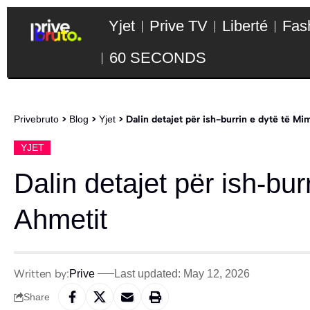
Yjet
Prive TV
Liberté
Fas
60 SECONDS
Privebruto
>
Blog
>
Yjet
>
Dalin detajet për ish-burrin e dytë të M
YJET
Dalin detajet për ish-bu
Ahmetit
Written by:
Prive
Last updated: May 12, 2026
Share