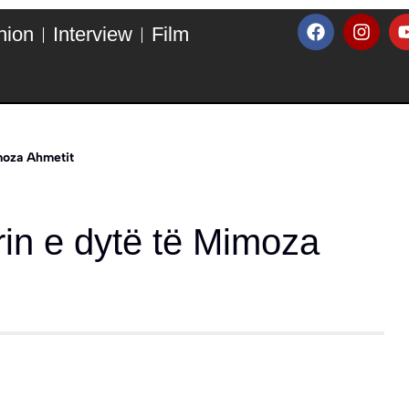
hion
Interview
Film
imoza Ahmetit
rrin e dytë të Mimoza