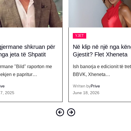
YJET
në një nga këngët e
‘Marre, e shfrytëzon f
 Flet Xheneta
Londrimi s’kursen asp
 e edicionit të tretë të
Një debat i fortë ka përfshir
eneta…
shtëpisë,…
ive
Writen by
Prive
26
February 12, 2026