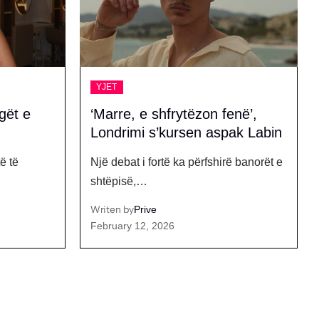
YJET
enë’,
Bardha flet, pjesë e Big
ak Labin
Brother VIP Kosova?
ë banorët e
Pas eksperiencës së saj të komentuar
në reality-show-n “Love…
Writen by
Prive
September 23, 2025