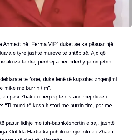
 Ahmetit në “Ferma VIP” duket se ka pësuar një
aluara e tyre jashtë mureve të shtëpisë. Ajo që
 në akuza të drejtpërdrejta për ndërhyrje në jetën
deklaratë të fortë, duke lënë të kuptohet zhgënjimi
bë mike me burrin tim”.
, ku pasi Zhaku u përpoq të distancohej duke i
ë: “Ti mund të kesh histori me burrin tim, por me
ë pasur lidhje me ish-bashkëshortin e saj, jashtë
arja Klotilda Harka ka publikuar një foto ku Zhaku