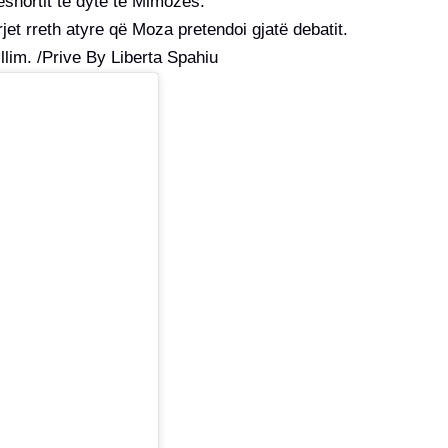
ëshortit të dytë të Mimozës.
et rreth atyre që Moza pretendoi gjatë debatit.
illim. /Prive By Liberta Spahiu