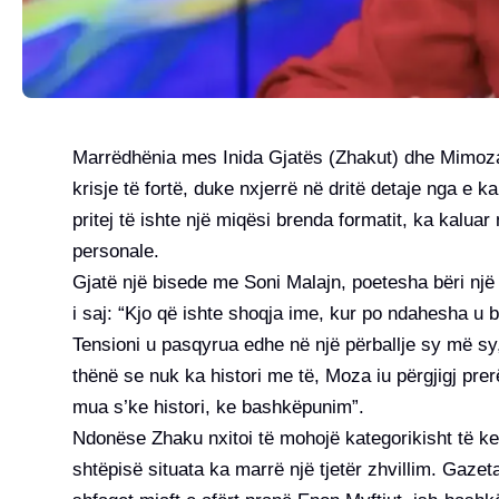
Marrëdhënia mes Inida Gjatës (Zhakut) dhe Mimoza
krisje të fortë, duke nxjerrë në dritë detaje nga e k
pritej të ishte një miqësi brenda formatit, ka kaluar
personale.
Gjatë një bisede me Soni Malajn, poetesha bëri një 
i saj: “Kjo që ishte shoqja ime, kur po ndahesha u 
Tensioni u pasqyrua edhe në një përballje sy më sy
thënë se nuk ka histori me të, Moza iu përgjigj prer
mua s’ke histori, ke bashkëpunim”.
Ndonëse Zhaku nxitoi të mohojë kategorikisht të ket
shtëpisë situata ka marrë një tjetër zhvillim. Gazet