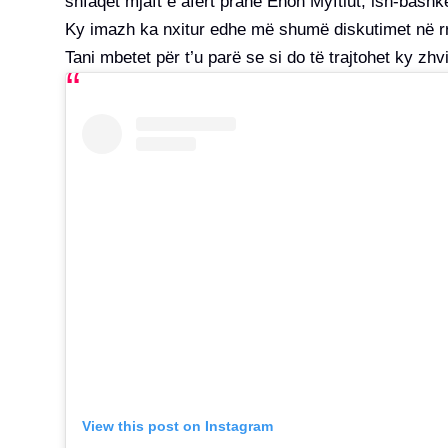
shfaqet mjaft e afërt pranë Enon Myftiut, ish-bashk
Ky imazh ka nxitur edhe më shumë diskutimet në rrj
Tani mbetet për t’u parë se si do të trajtohet ky zhv
View this post on Instagram