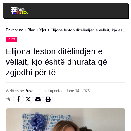
Privebruto
>
Blog
>
Yjet
>
Elijona feston ditëlindjen e vëllait, kjo është dhurata që zgjodhi për të
YJET
Elijona feston ditëlindjen e
vëllait, kjo është dhurata që
zgjodhi për të
Written by:
Prive
Last updated: June 14, 2026