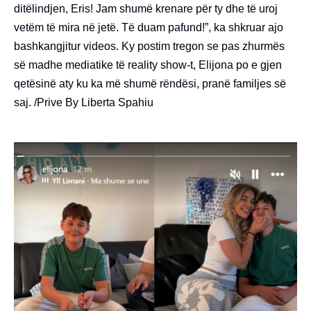
ditëlindjen, Eris! Jam shumë krenare për ty dhe të uroj
vetëm të mira në jetë. Të duam pafund!”, ka shkruar ajo
bashkangjitur videos. Ky postim tregon se pas zhurmës
së madhe mediatike të reality show-t, Elijona po e gjen
qetësinë aty ku ka më shumë rëndësi, pranë familjes së
saj. /Prive By Liberta Spahiu