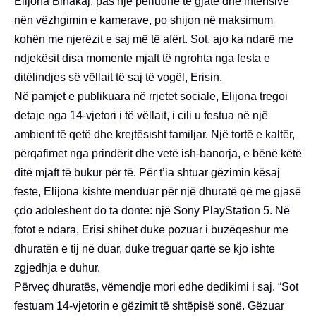
Elijona Binakaj, pas një periudhe të gjatë dhe intensive
nën vëzhgimin e kamerave, po shijon në maksimum
kohën me njerëzit e saj më të afërt. Sot, ajo ka ndarë me
ndjekësit disa momente mjaft të ngrohta nga festa e
ditëlindjes së vëllait të saj të vogël, Erisin.
Në pamjet e publikuara në rrjetet sociale, Elijona tregoi
detaje nga 14-vjetori i të vëllait, i cili u festua në një
ambient të qetë dhe krejtësisht familjar. Një tortë e kaltër,
përqafimet nga prindërit dhe vetë ish-banorja, e bënë këtë
ditë mjaft të bukur për të. Për t’ia shtuar gëzimin kësaj
feste, Elijona kishte menduar për një dhuratë që me gjasë
çdo adoleshent do ta donte: një Sony PlayStation 5. Në
fotot e ndara, Erisi shihet duke pozuar i buzëqeshur me
dhuratën e tij në duar, duke treguar qartë se kjo ishte
zgjedhja e duhur.
Përveç dhuratës, vëmendje mori edhe dedikimi i saj. “Sot
festuam 14-vjetorin e gëzimit të shtëpisë sonë. Gëzuar