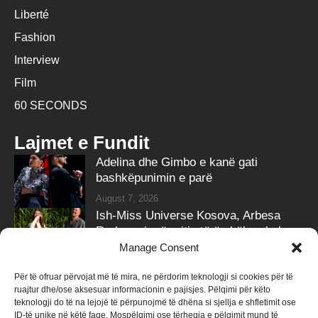
Liberté
Fashion
Interview
Film
60 SECONDS
Lajmet e Fundit
Adelina dhe Gimbo e kanë gati
bashkëpunimin e parë
August 7, 2026
Ish-Miss Universe Kosova, Arbesa
Rrahmani, në pritje të ëmbël – zbulon
gjininë e bebit
Manage Consent
August 7, 2026
Për të ofruar përvojat më të mira, ne përdorim teknologji si cookies për të
ruajtur dhe/ose aksesuar informacionin e pajisjes. Pëlqimi për këto
Follow Us
teknologji do të na lejojë të përpunojmë të dhëna si sjellja e shfletimit ose
ID-të unike në këtë faqe. Mospëlqimi ose tërheqja e pëlqimit mund të