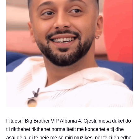
Fituesi i Big Brother VIP Albania 4, Gjesti, mesa duket do
t’i rikthehet rikthehet normalitetit më koncertet e tij dhe
asaj që ai di të bëjë më së miri muzikës, për të cilën edhe