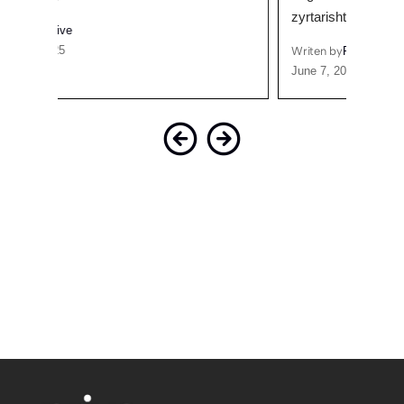
zyrtarisht se koncerti i…
Writen
Octobe
Writen by
Prive
June 7, 2026