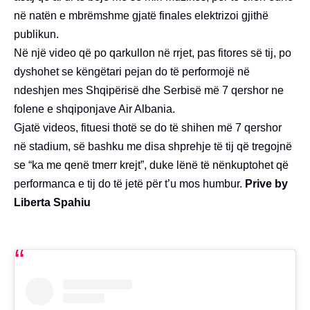
në natën e mbrëmshme gjatë finales elektrizoi gjithë
publikun.
Në një video që po qarkullon në rrjet, pas fitores së tij, po
dyshohet se këngëtari pejan do të performojë në
ndeshjen mes Shqipërisë dhe Serbisë më 7 qershor ne
folene e shqiponjave Air Albania.
Gjatë videos, fituesi thotë se do të shihen më 7 qershor
në stadium, së bashku me disa shprehje të tij që tregojnë
se “ka me qenë tmerr krejt”, duke lënë të nënkuptohet që
performanca e tij do të jetë për t’u mos humbur.
Prive by
Liberta Spahiu