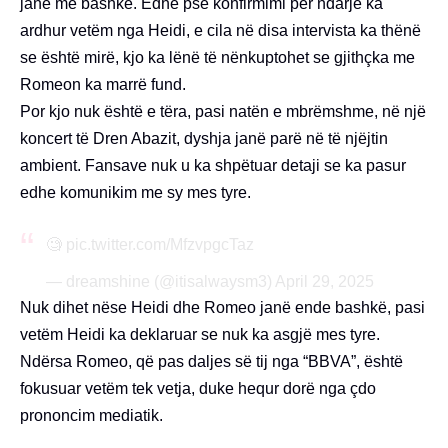
janë më bashkë. Edhe pse konfirmimi për ndarje ka
ardhur vetëm nga Heidi, e cila në disa intervista ka thënë
se është mirë, kjo ka lënë të nënkuptohet se gjithçka me
Romeon ka marrë fund.
Por kjo nuk është e tëra, pasi natën e mbrëmshme, në një
koncert të Dren Abazit, dyshja janë parë në të njëjtin
ambient. Fansave nuk u ka shpëtuar detaji se ka pasur
edhe komunikim me sy mes tyre.
🧐
pic.twitter.com/MfzvpgcTaz
— dreamshine (@itisalwaysm3)
April 29, 2025
Nuk dihet nëse Heidi dhe Romeo janë ende bashkë, pasi
vetëm Heidi ka deklaruar se nuk ka asgjë mes tyre.
Ndërsa Romeo, që pas daljes së tij nga “BBVA”, është
fokusuar vetëm tek vetja, duke hequr dorë nga çdo
prononcim mediatik.