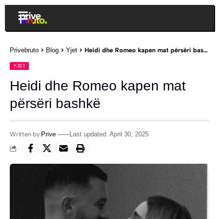
Privebruto
>
Blog
>
Yjet
>
Heidi dhe Romeo kapen mat përsëri bashkë
YJET
Heidi dhe Romeo kapen mat
përsëri bashkë
Written by:
Prive
Last updated: April 30, 2025