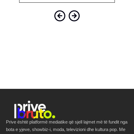
Prive është platformë mediatike që sjell lajmet më të fundit nga
bota e yjeve, showbiz-i, moda, televizioni dhe kultura pop. Me