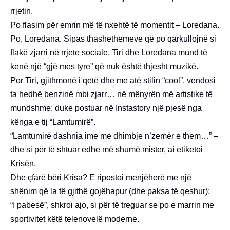
rrjetin.
Po flasim për emrin më të nxehtë të momentit – Loredana.
Po, Loredana. Sipas thashethemeve që po qarkullojnë si
flakë zjarri në rrjete sociale, Tiri dhe Loredana mund të
kenë një “gjë mes tyre” që nuk është thjesht muzikë.
Por Tiri, gjithmonë i qetë dhe me atë stilin “cool”, vendosi
ta hedhë benzinë mbi zjarr… në mënyrën më artistike të
mundshme: duke postuar në Instastory një pjesë nga
kënga e tij “Lamtumirë”.
“Lamtumirë dashnia ime me dhimbje n’zemër e them…” –
dhe si për të shtuar edhe më shumë mister, ai etiketoi
Krisën.
Dhe çfarë bëri Krisa? E ripostoi menjëherë me një
shënim që la të gjithë gojëhapur (dhe paksa të qeshur):
“I pabesë”, shkroi ajo, si për të treguar se po e marrin me
sportivitet këtë telenovelë moderne.