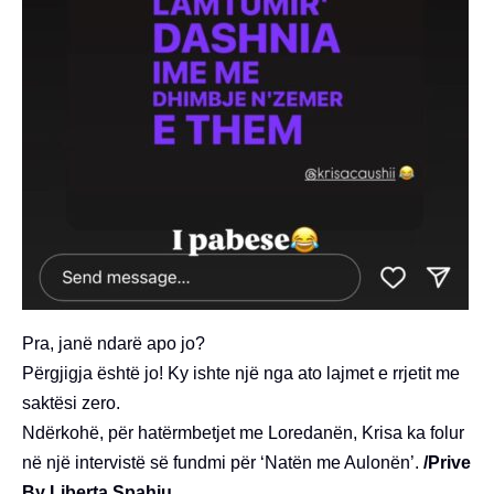
Pra, janë ndarë apo jo?
Përgjigja është jo! Ky ishte një nga ato lajmet e rrjetit me
saktësi zero.
Ndërkohë, për hatërmbetjet me Loredanën, Krisa ka folur
në një intervistë së fundmi për ‘Natën me Aulonën’.
/Prive
By Liberta Spahiu