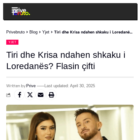
Privebruto
>
Blog
>
Yjet
>
Tiri dhe Krisa ndahen shkaku i Loredanës? Flasin çifti
YJET
Tiri dhe Krisa ndahen shkaku i
Loredanës? Flasin çifti
Written by:
Prive
Last updated: April 30, 2025