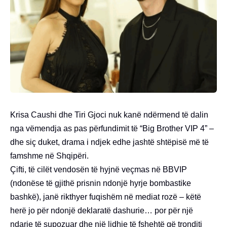
Krisa Caushi dhe Tiri Gjoci nuk kanë ndërmend të dalin
nga vëmendja as pas përfundimit të “Big Brother VIP 4” –
dhe siç duket, drama i ndjek edhe jashtë shtëpisë më të
famshme në Shqipëri.
Çifti, të cilët vendosën të hyjnë veçmas në BBVIP
(ndonëse të gjithë prisnin ndonjë hyrje bombastike
bashkë), janë rikthyer fuqishëm në mediat rozë – këtë
herë jo për ndonjë deklaratë dashurie… por për një
ndarje të supozuar dhe një lidhje të fshehtë që tronditi