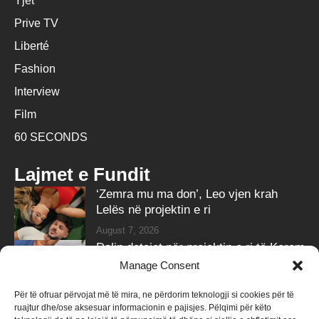
Yjet
Prive TV
Liberté
Fashion
Interview
Film
60 SECONDS
Lajmet e Fundit
‘Zemra mu ma don’, Leo vjen krah
Lelës në projektin e ri
August 7, 2026
Dalin detajet për projektin e ri të Kerem
Bürsin
Manage Consent
August 7, 2026
Për të ofruar përvojat më të mira, ne përdorim teknologji si cookies për të
ruajtur dhe/ose aksesuar informacionin e pajisjes. Pëlqimi për këto
Follow Us