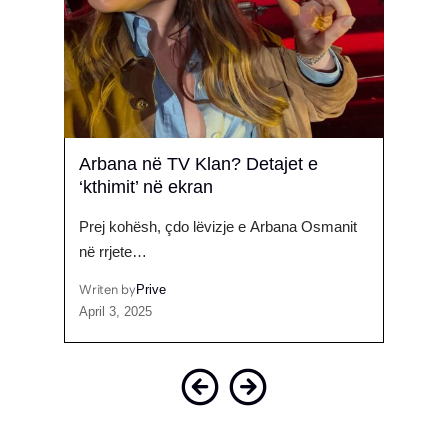
r?
Arbana në TV Klan? Detajet e
Nis 
‘kthimit’ në ekran
dueti
nes
Prej kohësh, çdo lëvizje e Arbana Osmanit
Prej d
në rrjete…
të…
Writen by
Prive
Writen
April 3, 2025
July 2