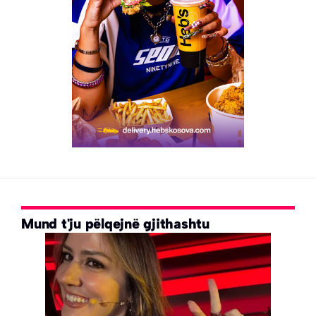
Mund t'ju pëlqejnë gjithashtu