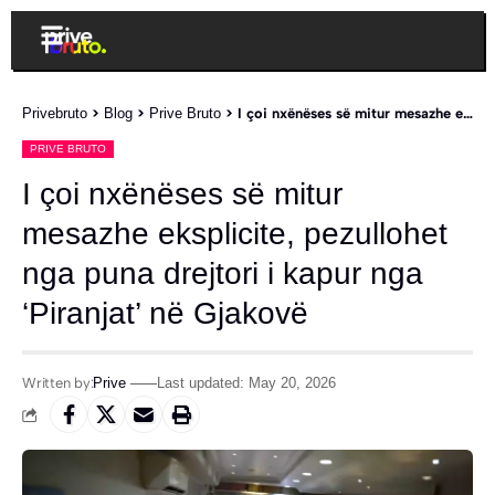
Privebruto
>
Blog
>
Prive Bruto
>
I çoi nxënëses së mitur mesazhe eksplicite, pezullohet nga puna drejtori i kapur nga ‘Piranjat’ në Gjakovë
PRIVE BRUTO
I çoi nxënëses së mitur
mesazhe eksplicite, pezullohet
nga puna drejtori i kapur nga
‘Piranjat’ në Gjakovë
Written by:
Prive
Last updated: May 20, 2026