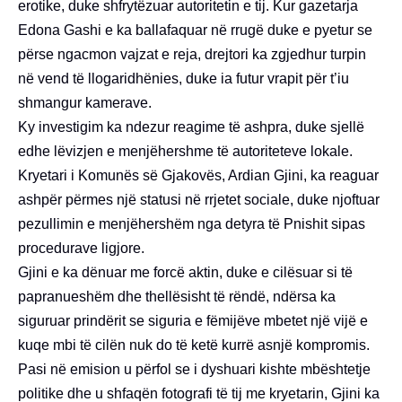
erotike, duke shfrytëzuar autoritetin e tij. Kur gazetarja
Edona Gashi e ka ballafaquar në rrugë duke e pyetur se
përse ngacmon vajzat e reja, drejtori ka zgjedhur turpin
në vend të llogaridhënies, duke ia futur vrapit për t’iu
shmangur kamerave.
Ky investigim ka ndezur reagime të ashpra, duke sjellë
edhe lëvizjen e menjëhershme të autoriteteve lokale.
Kryetari i Komunës së Gjakovës, Ardian Gjini, ka reaguar
ashpër përmes një statusi në rrjetet sociale, duke njoftuar
pezullimin e menjëhershëm nga detyra të Pnishit sipas
procedurave ligjore.
Gjini e ka dënuar me forcë aktin, duke e cilësuar si të
papranueshëm dhe thellësisht të rëndë, ndërsa ka
siguruar prindërit se siguria e fëmijëve mbetet një vijë e
kuqe mbi të cilën nuk do të ketë kurrë asnjë kompromis.
Pasi në emision u përfol se i dyshuari kishte mbështetje
politike dhe u shfaqën fotografi të tij me kryetarin, Gjini ka