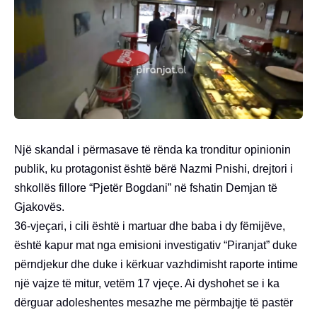
Një skandal i përmasave të rënda ka tronditur opinionin
publik, ku protagonist është bërë Nazmi Pnishi, drejtori i
shkollës fillore “Pjetër Bogdani” në fshatin Demjan të
Gjakovës.
36-vjeçari, i cili është i martuar dhe baba i dy fëmijëve,
është kapur mat nga emisioni investigativ “Piranjat” duke
përndjekur dhe duke i kërkuar vazhdimisht raporte intime
një vajze të mitur, vetëm 17 vjeçe. Ai dyshohet se i ka
dërguar adoleshentes mesazhe me përmbajtje të pastër