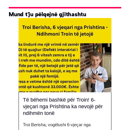
Mund t'ju pëlqejnë gjithashtu
ër
Të bëhemi bashkë për Troin! 6-
Rrëfi
vjeçari nga Prishtina ka nevojë për
hesh
ndihmën tonë
virgj
uar
Troi Berisha, vogëlushi 6-vjeçar nga
Mendo