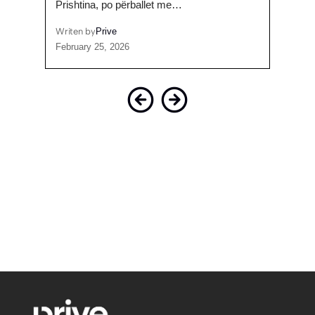
Prishtina, po përballet me…
janë 
Writen by
Prive
Writen
February 25, 2026
April 