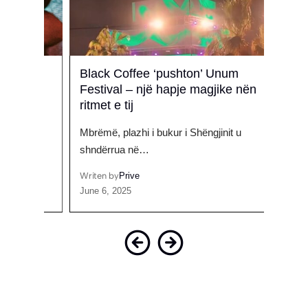
Black Coffee ‘pushton’ Unum
Ish-k
Festival – një hapje magjike nën
zhdu
ritmet e tij
pron
li
Mbrëmë, plazhi i bukur i Shëngjinit u
Një q
shndërrua në…
një…
Writen by
Prive
Writen
June 6, 2025
April 