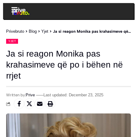
Privebruto
>
Blog
>
Yjet
>
Ja si reagon Monika pas krahasimeve që po i bëhen në rrjet
YJET
Ja si reagon Monika pas
krahasimeve që po i bëhen në
rrjet
Written by:
Prive
Last updated: December 23, 2025