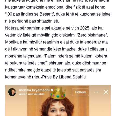
me flokë të kuqe dhe më e mbushur në fytyrë, Kryemadhi
ka sqaruar kontekstin emocional dhe fizik të asaj kohe:
“’00 pas lindjes së Besarit”, duke lënë të kuptohet se ishte
një periudhë pas shtatzënisë.
Ndërsa për pamjen e saj aktuale në vitin 2025, ajo ka
vetëm dy fjalë që mbyllin çdo diskutim: “Zero pishmane”.
Monika e ka mbyllur reagimin e saj duke falënderuar ata
që i rikthyen në vëmendje këto imazhe, duke i cilësuar si
momente të çmuara: “Faleminderit që më kujtoni kohëra
të bukura të jetës time”, shkruan ajo, duke dëshmuar se
ndihet mirë me çdo etapë të jetës së saj, pavarësisht
komenteve në rrjet. /Prive By Liberta Spahiu