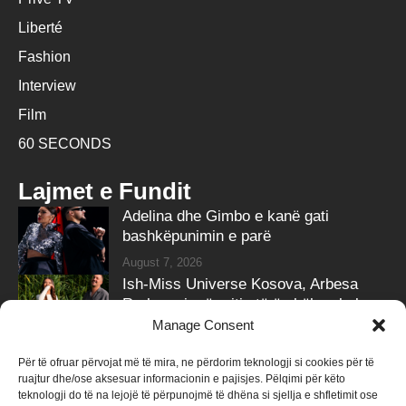
Liberté
Fashion
Interview
Film
60 SECONDS
Lajmet e Fundit
Adelina dhe Gimbo e kanë gati
bashkëpunimin e parë
August 7, 2026
Ish-Miss Universe Kosova, Arbesa
Rrahmani, në pritje të ëmbël – zbulon
gjininë e bebit
Manage Consent
August 7, 2026
Për të ofruar përvojat më të mira, ne përdorim teknologji si cookies për të
ruajtur dhe/ose aksesuar informacionin e pajisjes. Pëlqimi për këto
Follow Us
teknologji do të na lejojë të përpunojmë të dhëna si sjellja e shfletimit ose