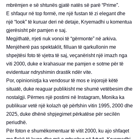
mbrëmjen e së shtunës gjatë natës së parë “Prime”.
E shfaqur në top formë, me një fustan të zi elegant dhe
një “look” të kuruar deri në detaje, Kryemadhi u komentua
gjerësisht për pamjen e saj.
Megjithatë, rrjeti nuk vonoi të “gërmonte” në arkiva.
Menjëherë pas spektaklit, filluan të qarkullonin me
shpejtësi foto të vjetra të saj, veçanërisht një imazh nga
viti 2000, duke e krahasuar me pamjen e sotme për të
evidentuar ndryshimin drastik ndër vite.
Por, opinionistja ka vendosur të mos e injorojë këtë
situatë, duke reaguar publikisht me shumë vetëbesim dhe
nostalgji. Përmes një postimi në Instagram, Monika ka
publikuar vetë një kolazh që përfshin vitin 1995, 2000 dhe
2025, duke dhënë shpjegimet përkatëse për secilën
periudhë.
Për foton e shumëkomentuar të vitit 2000, ku ajo shfaqet