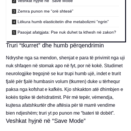
Veshkat hyjnë në “Save Mode”
Zemra punon me “orë shtesë”
Lëkura humb elasticitetin dhe metabolizmi “ngrin”
Pasojat afatgjata: Pse nuk duhet ta kthesh në zakon?
Truri “tkurret” dhe humb përqendrimin
Ndryshe nga sa mendon, shenjat e para të privimit nga uji
nuk shfaqen në stomak apo në fyt, por në kokë. Studimet
neurologjike tregojnë se kur trupi humb ujë, indet e trurit
fjalë për fjalë humbasin volum (tkurren) duke u tërhequr
paksa nga kofshat e kafkës. Kjo shkakton atë dhimbjen e
kokës tipike të dehidratimit. Për më tepër, vëmendja,
kujtesa afatshkurtër dhe aftësia për të marrë vendime
bien ndjeshëm; truri yt po punon me “bateri të dobët”.
Veshkat hyjnë në “Save Mode”