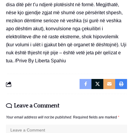
disa ditë për t’u ndjerë plotësisht në formë. Megjithatë,
nëse kjo gjendje zgjat më shumë ose përsëritet shpesh,
rrezikon dëmtime serioze në veshka (si gurë në veshka
apo dështim akut), konvulsione nga çekuilibri i
elektroliteve dhe në raste ekstreme, shok hipovolemik
(kur volumi i ulët i gjakut bën që organet të dështojnë). Uji
nuk është thjesht një pije – është vetë jeta për qelizat e
tua. /Prive By Liberta Spahiu
Leave a Comment
Your email address will not be published.
Required fields are marked
*