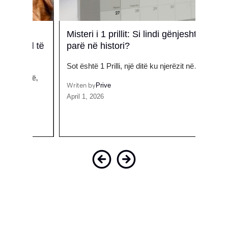
Misteri i 1 prillit: Si lindi gënjeshtra e
Risi
al të
parë në histori?
kuzhi
Sot është 1 Prilli, një ditë ku njerëzit në…
Brend
ndë,
shijet
Writen by
Prive
April 1, 2026
Writen
Octobe