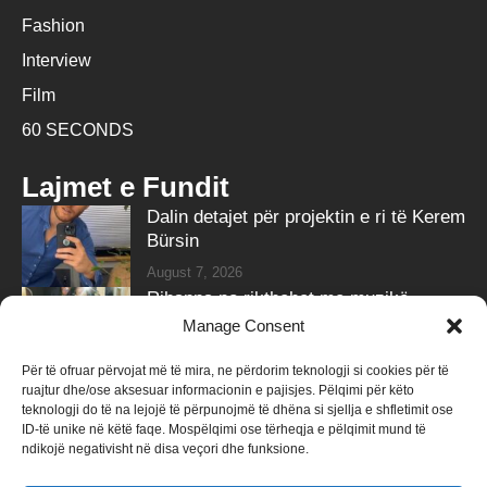
Fashion
Interview
Film
60 SECONDS
Lajmet e Fundit
Dalin detajet për projektin e ri të Kerem
Bürsin
August 7, 2026
Rihanna po rikthehet me muzikë,
partneri i zbulon sekretin
Manage Consent
August 7, 2026
Për të ofruar përvojat më të mira, ne përdorim teknologji si cookies për të
ruajtur dhe/ose aksesuar informacionin e pajisjes. Pëlqimi për këto
Follow Us
teknologji do të na lejojë të përpunojmë të dhëna si sjellja e shfletimit ose
ID-të unike në këtë faqe. Mospëlqimi ose tërheqja e pëlqimit mund të
258k
Followers
415k
Followers
ndikojë negativisht në disa veçori dhe funksione.
Like
Follow