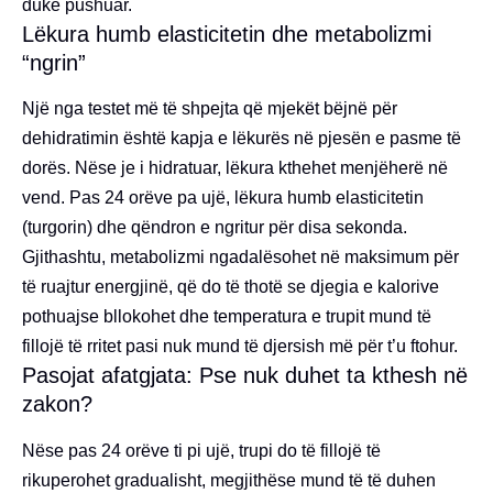
duke pushuar.
Lëkura humb elasticitetin dhe metabolizmi
“ngrin”
Një nga testet më të shpejta që mjekët bëjnë për
dehidratimin është kapja e lëkurës në pjesën e pasme të
dorës. Nëse je i hidratuar, lëkura kthehet menjëherë në
vend. Pas 24 orëve pa ujë, lëkura humb elasticitetin
(turgorin) dhe qëndron e ngritur për disa sekonda.
Gjithashtu, metabolizmi ngadalësohet në maksimum për
të ruajtur energjinë, që do të thotë se djegia e kalorive
pothuajse bllokohet dhe temperatura e trupit mund të
fillojë të rritet pasi nuk mund të djersish më për t’u ftohur.
Pasojat afatgjata: Pse nuk duhet ta kthesh në
zakon?
Nëse pas 24 orëve ti pi ujë, trupi do të fillojë të
rikuperohet gradualisht, megjithëse mund të të duhen