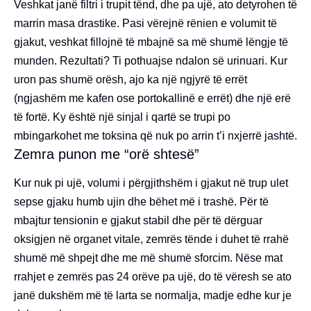
Veshkat janë filtri i trupit tënd, dhe pa ujë, ato detyrohen të
marrin masa drastike. Pasi vërejnë rënien e volumit të
gjakut, veshkat fillojnë të mbajnë sa më shumë lëngje të
munden. Rezultati? Ti pothuajse ndalon së urinuari. Kur
uron pas shumë orësh, ajo ka një ngjyrë të errët
(ngjashëm me kafen ose portokallinë e errët) dhe një erë
të fortë. Ky është një sinjal i qartë se trupi po
mbingarkohet me toksina që nuk po arrin t’i nxjerrë jashtë.
Zemra punon me “orë shtesë”
Kur nuk pi ujë, volumi i përgjithshëm i gjakut në trup ulet
sepse gjaku humb ujin dhe bëhet më i trashë. Për të
mbajtur tensionin e gjakut stabil dhe për të dërguar
oksigjen në organet vitale, zemrës tënde i duhet të rrahë
shumë më shpejt dhe me më shumë sforcim. Nëse mat
rrahjet e zemrës pas 24 orëve pa ujë, do të vëresh se ato
janë dukshëm më të larta se normalja, madje edhe kur je