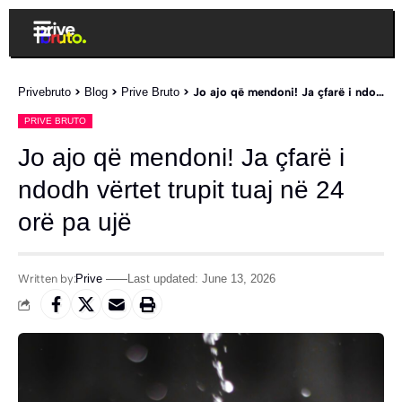
Privebruto
>
Blog
>
Prive Bruto
>
Jo ajo që mendoni! Ja çfarë i ndodh vërtet trupit tuaj në 24 orë pa ujë
PRIVE BRUTO
Jo ajo që mendoni! Ja çfarë i
ndodh vërtet trupit tuaj në 24
orë pa ujë
Written by:
Prive
Last updated: June 13, 2026