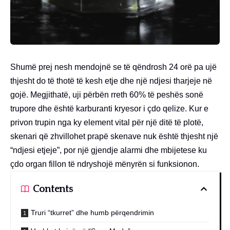
Shumë prej nesh mendojnë se të qëndrosh 24 orë pa ujë
thjesht do të thotë të kesh etje dhe një ndjesi tharjeje në
gojë. Megjithatë, uji përbën rreth 60% të peshës sonë
trupore dhe është karburanti kryesor i çdo qelize. Kur e
privon trupin nga ky element vital për një ditë të plotë,
skenari që zhvillohet prapë skenave nuk është thjesht një
“ndjesi etjeje”, por një gjendje alarmi dhe mbijetese ku
çdo organ fillon të ndryshojë mënyrën si funksionon.
Contents
Truri “tkurret” dhe humb përqendrimin