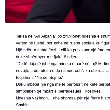
Teksa në “Air Albania” po zhvillohet ndeshja e shu
vetëm në fushë, por edhe në rrjetet sociale ku figur
Një ndër ta është Jozi, i cili ka publikuar një foto 
duke shpërthyer me fjalë të ndjera.
“Do të doja të ishe nga minuta e parë në lojë Mirli
nevojë, ti do futesh e do na nderosh”, ka shkruar 
fuqishëm: “Ne do fitojmë.”
Daku mbetet një nga më të përfolurit në këtë përball
simbolikën që mbart si përfaqësues i Kosovës.
Ndeshja vazhdon… dhe shpresa për një fitore histor
Spahiu