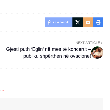
Facebook
NEXT ARTICLE
Gjesti puth ‘Eglin’ në mes të koncertit –
publiku shpërthen në ovacione!
ed
*