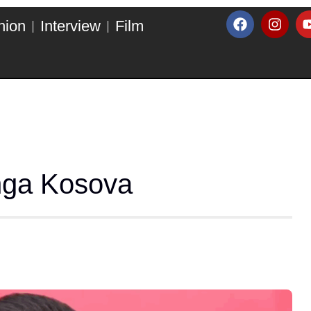
hion
Interview
Film
 nga Kosova