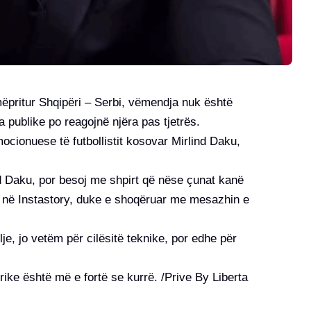
mëpritur Shqipëri – Serbi, vëmendja nuk është
a publike po reagojnë njëra pas tjetrës.
emocionuese të futbollistit kosovar Mirlind Daku,
nd Daku, por besoj me shpirt që nëse çunat kanë
ai në Instastory, duke e shoqëruar me mesazhin e
je, jo vetëm për cilësitë teknike, por edhe për
ike është më e fortë se kurrë. /Prive By Liberta