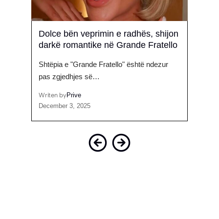
Dolce bën veprimin e radhës, shijon
Dram
nën
darkë romantike në Grande Fratello
gënj
don
Shtëpia e "Grande Fratello" është ndezur
Që ng
pas zgjedhjes së…
qarku
Writen by
Prive
Writen
December 3, 2025
April 