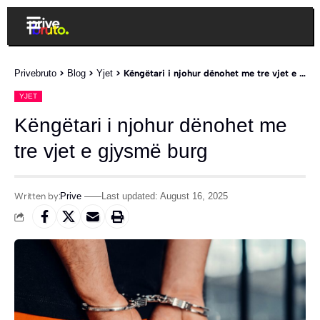
Privebruto
>
Blog
>
Yjet
>
Këngëtari i njohur dënohet me tre vjet e gjysmë burg
YJET
Këngëtari i njohur dënohet me
tre vjet e gjysmë burg
Written by:
Prive
Last updated: August 16, 2025