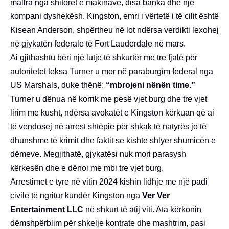
mallra nga shitoret e makinave, disa banka dhe një
kompani dyshekësh. Kingston, emri i vërtetë i të cilit është
Kisean Anderson, shpërtheu në lot ndërsa verdikti lexohej
në gjykatën federale të Fort Lauderdale në mars.
Ai gjithashtu bëri një lutje të shkurtër me tre fjalë për
autoritetet teksa Turner u mor në paraburgim federal nga
US Marshals, duke thënë:
“mbrojeni nënën time.”
Turner u dënua në korrik me pesë vjet burg dhe tre vjet
lirim me kusht, ndërsa avokatët e Kingston kërkuan që ai
të vendosej në arrest shtëpie për shkak të natyrës jo të
dhunshme të krimit dhe faktit se kishte shlyer shumicën e
dëmeve. Megjithatë, gjykatësi nuk mori parasysh
kërkesën dhe e dënoi me mbi tre vjet burg.
Arrestimet e tyre në vitin 2024 kishin lidhje me një padi
civile të ngritur kundër Kingston nga
Ver Ver
Entertainment LLC
në shkurt të atij viti. Ata kërkonin
dëmshpërblim për shkelje kontrate dhe mashtrim, pasi