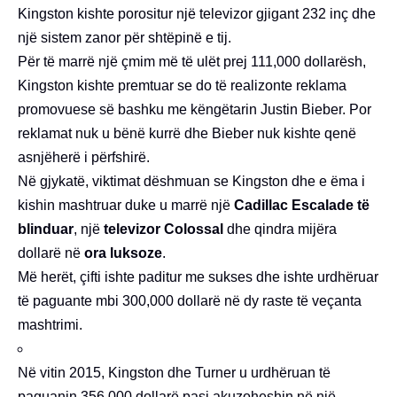
Kingston kishte porositur një televizor gjigant 232 inç dhe
një sistem zanor për shtëpinë e tij.
Për të marrë një çmim më të ulët prej 111,000 dollarësh,
Kingston kishte premtuar se do të realizonte reklama
promovuese së bashku me këngëtarin Justin Bieber. Por
reklamat nuk u bënë kurrë dhe Bieber nuk kishte qenë
asnjëherë i përfshirë.
Në gjykatë, viktimat dëshmuan se Kingston dhe e ëma i
kishin mashtruar duke u marrë një
Cadillac Escalade të
blinduar
, një
televizor Colossal
dhe qindra mijëra
dollarë në
ora luksoze
.
Më herët, çifti ishte paditur me sukses dhe ishte urdhëruar
të paguante mbi 300,000 dollarë në dy raste të veçanta
mashtrimi.
Në vitin 2015, Kingston dhe Turner u urdhëruan të
paguanin 356,000 dollarë pasi akuzoheshin në një