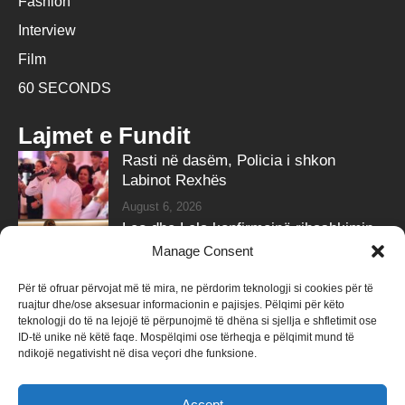
Fashion
Interview
Film
60 SECONDS
Lajmet e Fundit
Rasti në dasëm, Policia i shkon
Labinot Rexhës
August 6, 2026
Leo dhe Lela konfirmojnë ribashkimin
me klipin e ri
Manage Consent
August 6, 2026
Për të ofruar përvojat më të mira, ne përdorim teknologji si cookies për të
ruajtur dhe/ose aksesuar informacionin e pajisjes. Pëlqimi për këto
Follow Us
teknologji do të na lejojë të përpunojmë të dhëna si sjellja e shfletimit ose
ID-të unike në këtë faqe. Mospëlqimi ose tërheqja e pëlqimit mund të
258k
Followers
415k
Followers
ndikojë negativisht në disa veçori dhe funksione.
Like
Follow
Accept