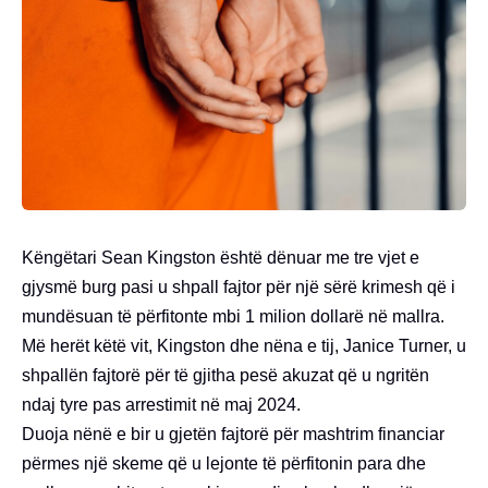
Këngëtari Sean Kingston është dënuar me tre vjet e
gjysmë burg pasi u shpall fajtor për një sërë krimesh që i
mundësuan të përfitonte mbi 1 milion dollarë në mallra.
Më herët këtë vit, Kingston dhe nëna e tij, Janice Turner, u
shpallën fajtorë për të gjitha pesë akuzat që u ngritën
ndaj tyre pas arrestimit në maj 2024.
Duoja nënë e bir u gjetën fajtorë për mashtrim financiar
përmes një skeme që u lejonte të përfitonin para dhe