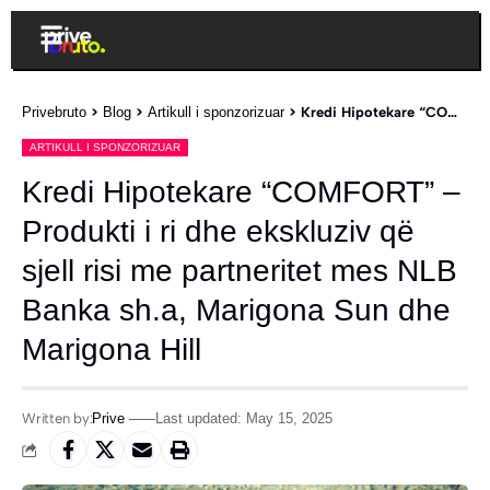
Privebruto
>
Blog
>
Artikull i sponzorizuar
>
Kredi Hipotekare “COMFORT” – Produkti i ri dhe ekskluziv që sjell risi me partneritet mes NLB Banka sh.a, Marigona Sun dhe Marigona Hill
ARTIKULL I SPONZORIZUAR
Kredi Hipotekare “COMFORT” –
Produkti i ri dhe ekskluziv që
sjell risi me partneritet mes NLB
Banka sh.a, Marigona Sun dhe
Marigona Hill
Written by:
Prive
Last updated: May 15, 2025