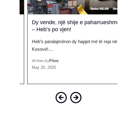
së
Dy vende, një shije e paharrueshme
Heb’
– Heb’s po vjen!
mërk
in në
Heb’s paralajmëron dy hapjet më të reja në
Heb’s
Kosovë!…
të ri…
Writen by
Prive
Writen
May 26, 2025
July 1