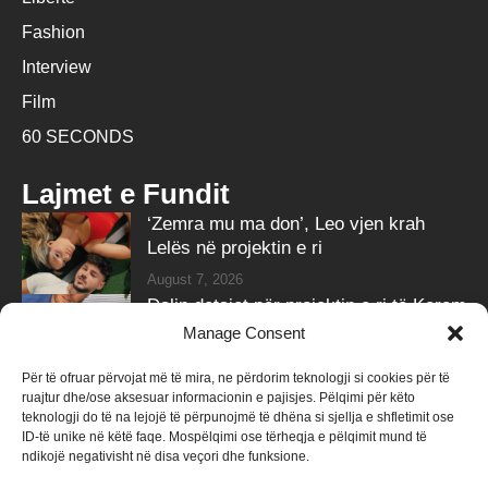
Fashion
Interview
Film
60 SECONDS
Lajmet e Fundit
‘Zemra mu ma don’, Leo vjen krah
Lelës në projektin e ri
August 7, 2026
Dalin detajet për projektin e ri të Kerem
Bürsin
Manage Consent
August 7, 2026
Për të ofruar përvojat më të mira, ne përdorim teknologji si cookies për të
ruajtur dhe/ose aksesuar informacionin e pajisjes. Pëlqimi për këto
Follow Us
teknologji do të na lejojë të përpunojmë të dhëna si sjellja e shfletimit ose
ID-të unike në këtë faqe. Mospëlqimi ose tërheqja e pëlqimit mund të
258k
Followers
415k
Followers
ndikojë negativisht në disa veçori dhe funksione.
Like
Follow