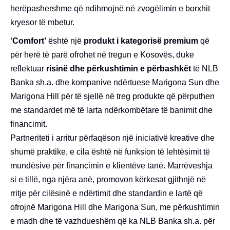
herëpashershme që ndihmojnë në zvogëlimin e borxhit
kryesor të mbetur.
‘Comfort’
është një
produkt i kategorisë premium
që
për herë të parë ofrohet në tregun e Kosovës, duke
reflektuar
risinë dhe përkushtimin e përbashkët
të NLB
Banka sh.a. dhe kompanive ndërtuese Marigona Sun dhe
Marigona Hill për të sjellë në treg produkte që përputhen
me standardet më të larta ndërkombëtare të banimit dhe
financimit.
Partneriteti i arritur përfaqëson një iniciativë kreative dhe
shumë praktike, e cila është në funksion të lehtësimit të
mundësive për financimin e klientëve tanë. Marrëveshja
si e tillë, nga njëra anë, promovon kërkesat gjithnjë në
rritje për cilësinë e ndërtimit dhe standardin e lartë që
ofrojnë Marigona Hill dhe Marigona Sun, me përkushtimin
e madh dhe të vazhdueshëm që ka NLB Banka sh.a. për