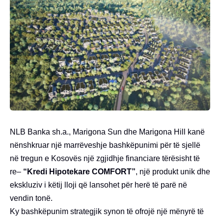
NLB Banka sh.a., Marigona Sun dhe Marigona Hill kanë
nënshkruar një marrëveshje bashkëpunimi për të sjellë
në tregun e Kosovës një zgjidhje financiare tërësisht të
re–
“Kredi Hipotekare COMFORT”
, një produkt unik dhe
ekskluziv i këtij lloji që lansohet për herë të parë në
vendin tonë.
Ky bashkëpunim strategjik synon të ofrojë një mënyrë të