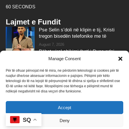
60 SECONDS
Lajmet e Fundit
Pse Selin s’doli në klipin e tij, Kristi
tregon bisedën telefonike me të
August 7, 2026
Bëhet viral shikimi ‘hot’ i Duas ndaj
Callum në premierën e filmit
Manage Consent
August 7, 2026
Për të ofruar përvojat më të mira, ne përdorim teknologji si cookies për të
ruajtur dhe/ose aksesuar informacionin e pajisjes. Pëlqimi për këto
Follow Us
teknologji do të na lejojë të përpunojmë të dhëna si sjellja e shfletimit ose
ID-të unike në këtë faqe. Mospëlqimi ose tërheqja e pëlqimit mund të
258k
Followers
415k
Followers
ndikojë negativisht në disa veçori dhe funksione.
Like
Follow
Accept
340k
Subscribers
184k
Followers
Subscribe
Follow
SQ
Deny