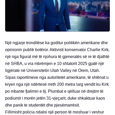
Një ngjarje tronditëse ka goditur politikën amerikane dhe
opinionin publik botëror. Aktivisti konservator Charlie Kirk,
një nga figurat më të njohura të gjeneratës së re të djathtë
në SHBA, u vra mbrëmjen e 10 shtatorit 2025 gjatë një
ligjërate në Universitetin Utah Valley në Orem, Utah.
Sipas raportimeve nga autoritetet amerikane, të shtënat u
kryen nga një ndërtesë rreth 200 metra larg vendit ku Kirk
po mbante fjalimin e tij. Plumbat e qëlluar në drejtim të
podiumit i morën jetën 31-vjeçarit, duke shkaktuar kaos
dhe panik te studentët dhe pjesëmarrësit.
Fillimisht policia ndaloi një person të moshuar i veshur