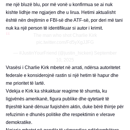
me një bluzë blu, por më vonë u konfirmua se ai nuk
kishte lidhje me ngjarjen dhe u lirua. Hetimi aktualisht
është nën drejtimin e FBI-së dhe ATF-së, por deri më tani
nuk ka një person të identifikuar si autor i krimit.
The man who shot Charlie Kirk
pic.twitter.com/Fd5yXgJJFG
— #JustinYourFriend (@justin_hicken)
September
10, 2025
Vrasësi i Charlie Kirk mbetet në arrati, ndërsa autoritetet
federale e konsiderojnë rastin si një hetim të hapur dhe
me prioritet të lartë.
Vdekja e Kirk ka shkaktuar reagime të shumta, ku
ligjvënës amerikanë, figura publike dhe qytetarë të
thjeshtë kanë dënuar fuqishëm aktin, duke bërë thirrje për
refuzimin e dhunës politike dhe respektimin e vlerave
demokratike.